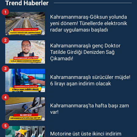
Trend Haberler
1
Kahramanmaraş-Göksun yolunda
yeni dönem! Tünellerde elektronik
radar uygulaması başladı
2
Kahramanmaraşlı genç Doktor
Tatilde Girdiği Denizden Sağ
Çıkamadı!
3
Kahramanmaraşlı sürücüler müjde!
6 lirayı aşan indirim olacak
4
Kahramanmaraş’ta hafta başı zam
var!
5
Motorine üst üste ikinci indirim