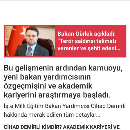
Bakan Gürlek açıkladı:
“Terör saldırısı talimatı
verenler ve şehit edenler
düzenleme kapsamında
olmayacak”
Bu gelişmenin ardından kamuoyu,
yeni bakan yardımcısının
özgeçmişini ve akademik
kariyerini araştırmaya başladı.
İşte Milli Eğitim Bakan Yardımcısı Cihad Demirli
hakkında merak edilen tüm detaylar...
CİHAD DEMİRLİ KİMDİR? AKADEMİK KARİYERİ VE