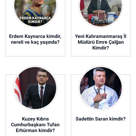
Erdem Kaynarca kimdir,
Yeni Kahramanmaraş İl
nereli ve kaç yaşında?
Müdürü Emre Çalğan
Kimdir?
Kuzey Kıbrıs
Sadettin Saran kimdir?
Cumhurbaşkanı Tufan
Erhürman kimdir?