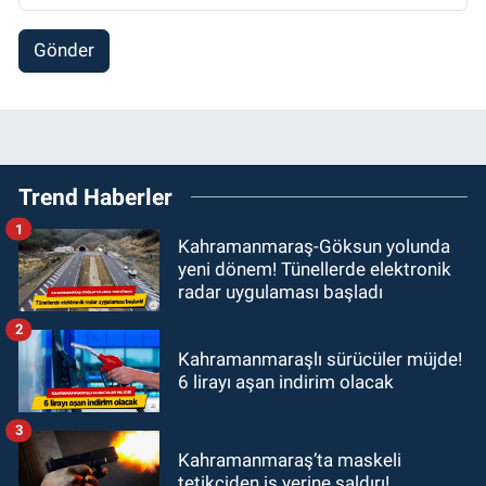
Gönder
Trend Haberler
1
Kahramanmaraş-Göksun yolunda
yeni dönem! Tünellerde elektronik
radar uygulaması başladı
2
Kahramanmaraşlı sürücüler müjde!
6 lirayı aşan indirim olacak
3
Kahramanmaraş’ta maskeli
tetikçiden iş yerine saldırı!