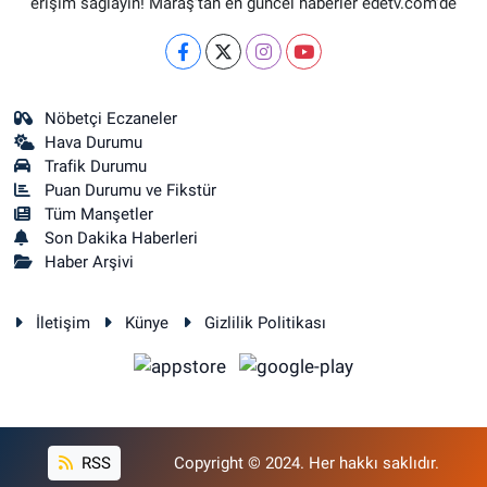
erişim sağlayın! Maraş'tan en güncel haberler edetv.com'de
Nöbetçi Eczaneler
Hava Durumu
Trafik Durumu
Puan Durumu ve Fikstür
Tüm Manşetler
Son Dakika Haberleri
Haber Arşivi
İletişim
Künye
Gizlilik Politikası
RSS
Copyright © 2024. Her hakkı saklıdır.