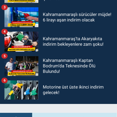
3
Kahramanmaraşlı sürücüler müjde!
6 lirayı aşan indirim olacak
4
Kahramanmaraş’ta Akaryakıta
indirim bekleyenlere zam şoku!
5
Kahramanmaraşlı Kaptan
Bodrum’da Teknesinde Ölü
Bulundu!
6
Motorine üst üste ikinci indirim
gelecek!