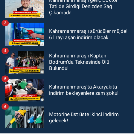
Kahramanmaraşlı genç Doktor
Tatilde Girdiği Denizden Sağ
Çıkamadı!
3
Kahramanmaraşlı sürücüler müjde!
6 lirayı aşan indirim olacak
4
Kahramanmaraşlı Kaptan
Bodrum’da Teknesinde Ölü
Bulundu!
5
Kahramanmaraş’ta Akaryakıta
indirim bekleyenlere zam şoku!
6
Motorine üst üste ikinci indirim
gelecek!