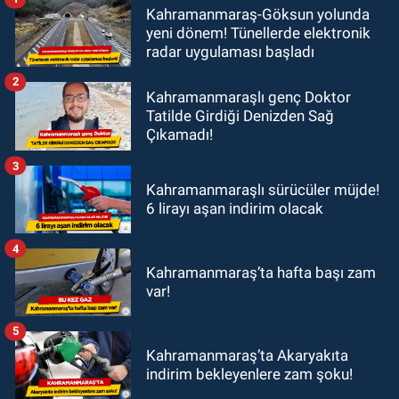
Kahramanmaraş-Göksun yolunda
yeni dönem! Tünellerde elektronik
radar uygulaması başladı
2
Kahramanmaraşlı genç Doktor
Tatilde Girdiği Denizden Sağ
Çıkamadı!
3
Kahramanmaraşlı sürücüler müjde!
6 lirayı aşan indirim olacak
4
Kahramanmaraş’ta hafta başı zam
var!
5
Kahramanmaraş’ta Akaryakıta
indirim bekleyenlere zam şoku!