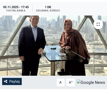
05.11.2025 - 17:45
1 DK
YAYINLANMA
OKUNMA SÜRESI
Paylaş
-
+
A
A