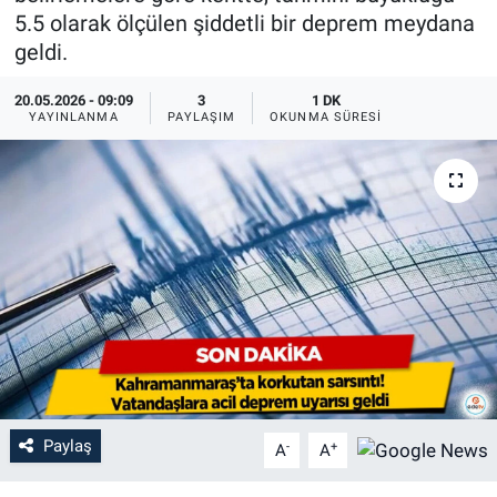
5.5 olarak ölçülen şiddetli bir deprem meydana
geldi.
20.05.2026 - 09:09
3
1 DK
YAYINLANMA
PAYLAŞIM
OKUNMA SÜRESI
Paylaş
-
+
A
A