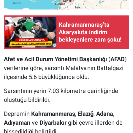
Kahramanmaraş’ta
Akaryakıta indirim
bekleyenlere zam şoku!
Afet ve Acil Durum Yönetimi Başkanlığı
(
AFAD
)
verilerine göre, sarsıntı Malatya'nın Battalgazi
ilçesinde 5.6 büyüklüğünde oldu.
Sarsıntının yerin 7.03 kilometre derinliğinde
oluştuğu bildirildi.
Depremin
Kahramanmaraş
,
Elazığ
,
Adana
,
Adıyaman
ve
Diyarbakır
gibi çevre illerden de
hissedildiği belirtildi.