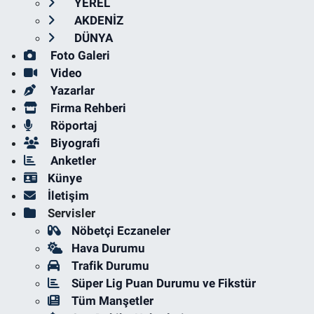
YEREL
AKDENİZ
DÜNYA
Foto Galeri
Video
Yazarlar
Firma Rehberi
Röportaj
Biyografi
Anketler
Künye
İletişim
Servisler
Nöbetçi Eczaneler
Hava Durumu
Trafik Durumu
Süper Lig Puan Durumu ve Fikstür
Tüm Manşetler