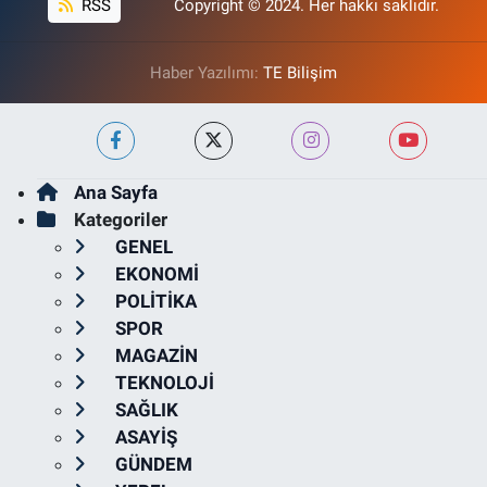
RSS
Copyright © 2024. Her hakkı saklıdır.
Haber Yazılımı:
TE Bilişim
Ana Sayfa
Kategoriler
GENEL
EKONOMİ
POLİTİKA
SPOR
MAGAZİN
TEKNOLOJİ
SAĞLIK
ASAYİŞ
GÜNDEM