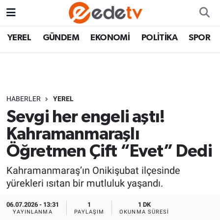
YEREL
GÜNDEM
EKONOMİ
POLİTİKA
SPOR
HABERLER
YEREL
Sevgi her engeli aştı!
Kahramanmaraşlı
Öğretmen Çift “Evet” Dedi
Kahramanmaraş’ın Onikişubat ilçesinde
yürekleri ısıtan bir mutluluk yaşandı.
06.07.2026 - 13:31
1
1 DK
YAYINLANMA
PAYLAŞIM
OKUNMA SÜRESI