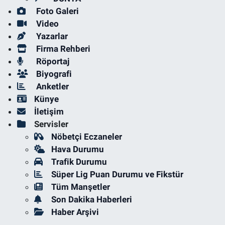
Foto Galeri
Video
Yazarlar
Firma Rehberi
Röportaj
Biyografi
Anketler
Künye
İletişim
Servisler
Nöbetçi Eczaneler
Hava Durumu
Trafik Durumu
Süper Lig Puan Durumu ve Fikstür
Tüm Manşetler
Son Dakika Haberleri
Haber Arşivi