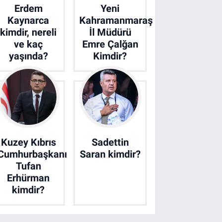
Erdem
Yeni
Kaynarca
Kahramanmaraş
kimdir, nereli
İl Müdürü
ve kaç
Emre Çalğan
yaşında?
Kimdir?
Kuzey Kıbrıs
Sadettin
Cumhurbaşkanı
Saran kimdir?
Tufan
Erhürman
kimdir?