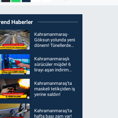
rend Haberler
Kahramanmaraş-
Göksun yolunda yeni
dönem! Tünellerde
elektronik radar
uygulaması başladı
Kahramanmaraşlı
sürücüler müjde! 6
lirayı aşan indirim
olacak
Kahramanmaraş’ta
maskeli tetikçiden iş
yerine saldırı!
Kahramanmaraş’ta
hafta başı zam var!