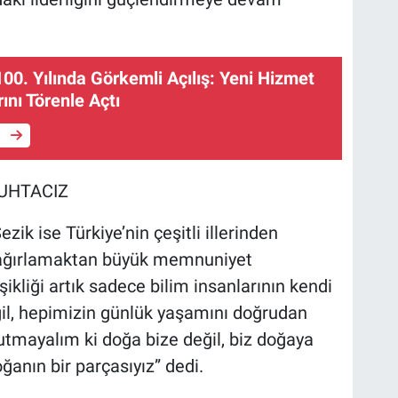
0. Yılında Görkemli Açılış: Yeni Hizmet
ını Törenle Açtı
e
MUHTACIZ
ik ise Türkiye’nin çeşitli illerinden
ni ağırlamaktan büyük memnuniyet
şikliği artık sadece bilim insanlarının kendi
il, hepimizin günlük yaşamını doğrudan
nutmayalım ki doğa bize değil, biz doğaya
ğanın bir parçasıyız” dedi.