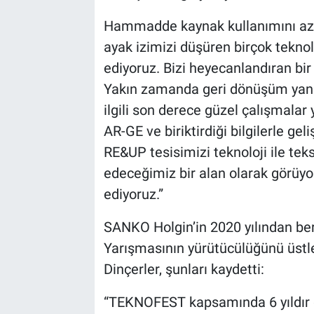
Hammadde kaynak kullanımını azal
ayak izimizi düşüren birçok tekno
ediyoruz. Bizi heyecanlandıran bir
Yakın zamanda geri dönüşüm yani k
ilgili son derece güzel çalışmalar 
AR-GE ve biriktirdiği bilgilerle gel
RE&UP tesisimizi teknoloji ile tek
edeceğimiz bir alan olarak görüyo
ediyoruz.”
SANKO Holgin’in 2020 yılından be
Yarışmasının yürütücülüğünü üstl
Dinçerler, şunları kaydetti:
“TEKNOFEST kapsamında 6 yıldır ge