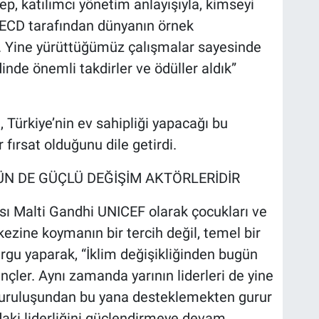
tep, katılımcı yönetim anlayışıyla, kimseyi
ECD tarafından dünyanın örnek
di. Yine yürüttüğümüz çalışmalar sayesinde
inde önemli takdirler ve ödüller aldık”
Türkiye’nin ev sahipliği yapacağı bu
 fırsat olduğunu dile getirdi.
N DE GÜÇLÜ DEĞİŞİM AKTÖRLERİDİR
sı Malti Gandhi UNICEF olarak çocukları ve
kezine koymanın bir tercih değil, temel bir
rgu yaparak, “İklim değişikliğinden bugün
nçler. Aynı zamanda yarının liderleri de yine
u kuruluşundan bu yana desteklemekten gurur
daki liderliğini güçlendirmeye devam