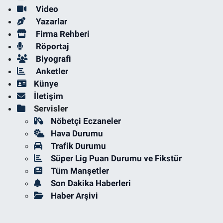
Video
Yazarlar
Firma Rehberi
Röportaj
Biyografi
Anketler
Künye
İletişim
Servisler
Nöbetçi Eczaneler
Hava Durumu
Trafik Durumu
Süper Lig Puan Durumu ve Fikstür
Tüm Manşetler
Son Dakika Haberleri
Haber Arşivi