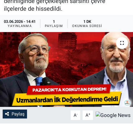
derinliğinde gerçekleşen sarsıntı çevre
ilçelerde de hissedildi.
03.06.2026 - 14:41
1
1 DK
YAYINLANMA
PAYLAŞIM
OKUNMA SÜRESI
Paylaş
-
+
A
A