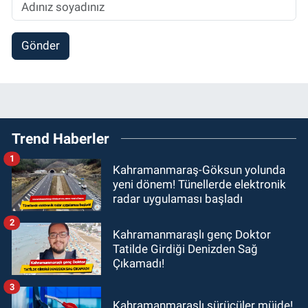
Gönder
Trend Haberler
1
Kahramanmaraş-Göksun yolunda
yeni dönem! Tünellerde elektronik
radar uygulaması başladı
2
Kahramanmaraşlı genç Doktor
Tatilde Girdiği Denizden Sağ
Çıkamadı!
3
Kahramanmaraşlı sürücüler müjde!