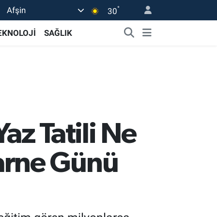
°
Afşin
30
EKNOLOJİ
SAĞLIK
az Tatili Ne
arne Günü