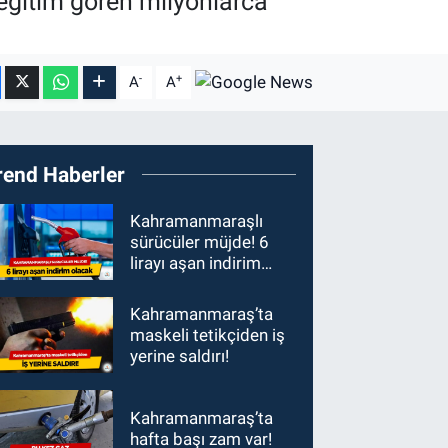
 eğitim gören milyonlarca
-
+
A
A
rend Haberler
Kahramanmaraşlı
sürücüler müjde! 6
lirayı aşan indirim
olacak
Kahramanmaraş’ta
maskeli tetikçiden iş
yerine saldırı!
Kahramanmaraş’ta
hafta başı zam var!