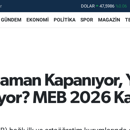
r
DOLAR
47,5986
%0.06
EURO
55,0700
%0.1
GÜNDEM
EKONOMİ
POLİTİKA
SPOR
MAGAZİN
T
STERLİN
64,2438
%0.21
GRAM ALTIN
6518.23
%0.39
BİST100
13.703
%0
BITCOIN
64.475,47
%0.66
aman Kapanıyor, Y
ıyor? MEB 2026 K