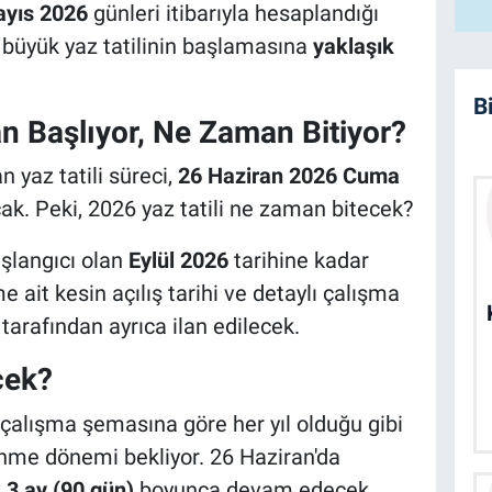
yıs 2026
günleri itibarıyla hesaplandığı
büyük yaz tatilinin başlamasına
yaklaşık
B
n Başlıyor, Ne Zaman Bitiyor?
 yaz tatili süreci,
26 Haziran 2026 Cuma
ak. Peki, 2026 yaz tatili ne zaman bitecek?
şlangıcı olan
Eylül 2026
tarihine kadar
 ait kesin açılış tarihi ve detaylı çalışma
rafından ayrıca ilan edilecek.
cek?
t çalışma şemasına göre her yıl olduğu gibi
lenme dönemi bekliyor. 26 Haziran'da
 3 ay (90 gün)
boyunca devam edecek.