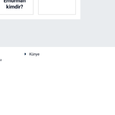
Erhürman
kimdir?
Künye
sı