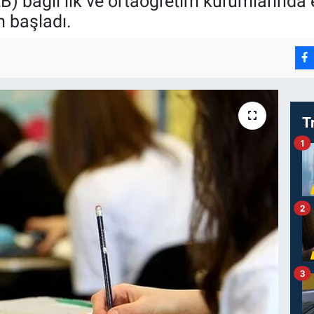
EB) bağlı ilk ve ortaöğretim kurumlarında
m başladı.
T
1
2
3