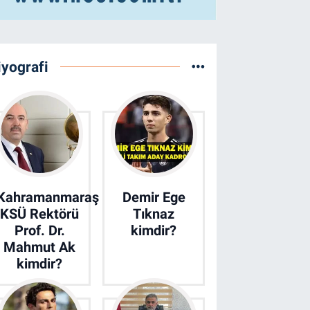
iyografi
Kahramanmaraş
Demir Ege
KSÜ Rektörü
Tıknaz
Prof. Dr.
kimdir?
Mahmut Ak
kimdir?