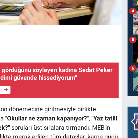
4
5
6
et gördüğünü söyleyen kadına Sedat Peker
ndimi güvende hissediyorum”
e
son dönemecine girilmesiyle birlikte
na
"Okullar ne zaman kapanıyor?"
,
"Yaz tatili
ek?"
soruları üst sıralara tırmandı. MEB'in
rlikte merak edilen tüm detaylar, karne günü