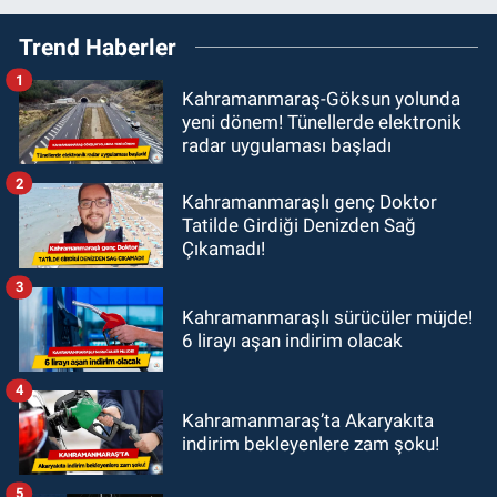
Trend Haberler
1
Kahramanmaraş-Göksun yolunda
yeni dönem! Tünellerde elektronik
radar uygulaması başladı
2
Kahramanmaraşlı genç Doktor
Tatilde Girdiği Denizden Sağ
Çıkamadı!
3
Kahramanmaraşlı sürücüler müjde!
6 lirayı aşan indirim olacak
4
Kahramanmaraş’ta Akaryakıta
indirim bekleyenlere zam şoku!
5