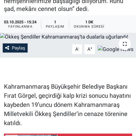
hemşehrilerimize başsağlığı diliyorum. Ruhu
şad, mekânı cennet olsun” dedi.
03.10.2025 - 15:24
1
1 DK
YAYINLANMA
PAYLAŞIM
OKUNMA SÜRESI
Paylaş
-
+
A
A
Kahramanmaraş Büyükşehir Belediye Başkanı
Fırat Görgel, geçirdiği kalp krizi sonucu hayatını
kaybeden 19’uncu dönem Kahramanmaraş
Milletvekili Ökkeş Şendiller’in cenaze törenine
katıldı.