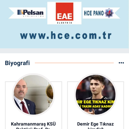
Biyografi
Kahramanmaraş KSÜ
Demir Ege Tıknaz