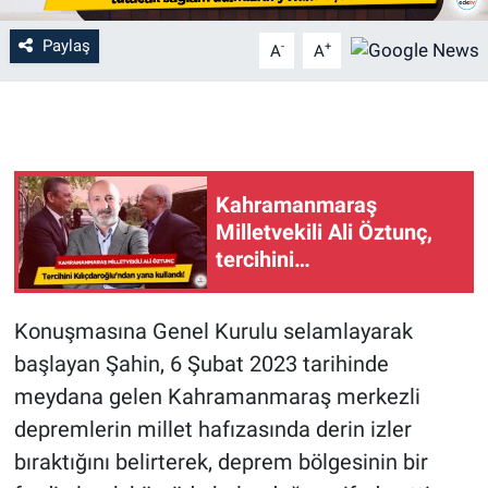
Paylaş
-
+
A
A
Kahramanmaraş
Milletvekili Ali Öztunç,
tercihini
Kılıçdaroğlu'ndan yana
kullandı!
Konuşmasına Genel Kurulu selamlayarak
başlayan Şahin, 6 Şubat 2023 tarihinde
meydana gelen Kahramanmaraş merkezli
depremlerin millet hafızasında derin izler
bıraktığını belirterek, deprem bölgesinin bir