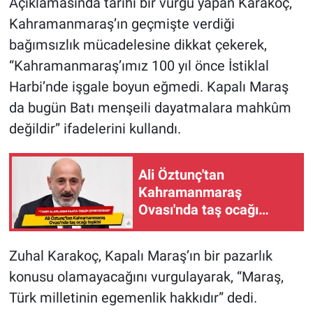
Açıklamasında tarihi bir vurgu yapan Karakoç,
Kahramanmaraş’ın geçmişte verdiği
bağımsızlık mücadelesine dikkat çekerek,
“Kahramanmaraş’ımız 100 yıl önce İstiklal
Harbi’nde işgale boyun eğmedi. Kapalı Maraş
da bugün Batı menşeili dayatmalara mahkûm
değildir” ifadelerini kullandı.
Ali Öztunç'tan
Kahramanmaraş
Ovası'nda taş ocağı
tepkisi: "Tarım Alanlarını
Ranta Teslim
Zuhal Karakoç, Kapalı Maraş’ın bir pazarlık
Etmeyeceğiz"
konusu olamayacağını vurgulayarak, “Maraş,
Türk milletinin egemenlik hakkıdır” dedi.