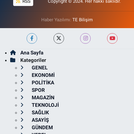
RSS
Copyright © 2024. Her hakkı saklıdır.
Haber Yazılımı:
TE Bilişim
Ana Sayfa
Kategoriler
GENEL
EKONOMİ
POLİTİKA
SPOR
MAGAZİN
TEKNOLOJİ
SAĞLIK
ASAYİŞ
GÜNDEM