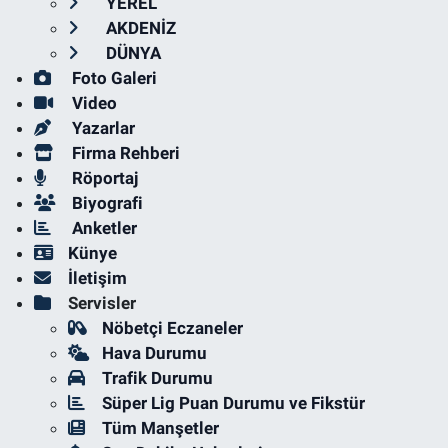
YEREL
AKDENİZ
DÜNYA
Foto Galeri
Video
Yazarlar
Firma Rehberi
Röportaj
Biyografi
Anketler
Künye
İletişim
Servisler
Nöbetçi Eczaneler
Hava Durumu
Trafik Durumu
Süper Lig Puan Durumu ve Fikstür
Tüm Manşetler