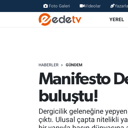
Foto Galeri
Videolar
Yazarla
YEREL
HABERLER
GÜNDEM
Manifesto De
buluştu!
Dergicilik geleneğine yepyeni
çıktı. Ulusal çapta nitelikli 
bir yapıyla basın dünyasına a