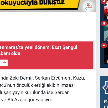
4
5
6
nmaraş’ta yeni dönem! Esat Şengül
şkanı oldu
e
ında Zeki Demir, Serkan Ercüment Kuzu,
u’nun öncülük ettiği ekibin imzası
luşan yayın kurulunda ise Serdar
e Ali Avgın görev alıyor.