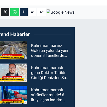
-
+
A
A
rend Haberler
Kahramanmaraş-
Göksun yolunda yeni
dönem! Tünellerde
elektronik radar
uygulaması başladı
Kahramanmaraşlı
genç Doktor Tatilde
Girdiği Denizden Sağ
Çıkamadı!
Kahramanmaraşlı
sürücüler müjde! 6
lirayı aşan indirim
olacak