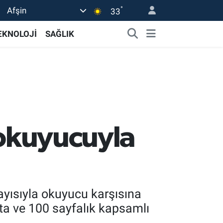
°
Afşin
33
EKNOLOJİ
SAĞLIK
a okuyucuyla
sayısıyla okuyucu karşısına
yotta ve 100 sayfalık kapsamlı