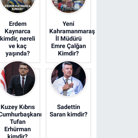
Erdem
Yeni
Kaynarca
Kahramanmaraş
kimdir, nereli
İl Müdürü
ve kaç
Emre Çalğan
yaşında?
Kimdir?
Kuzey Kıbrıs
Sadettin
Cumhurbaşkanı
Saran kimdir?
Tufan
Erhürman
kimdir?