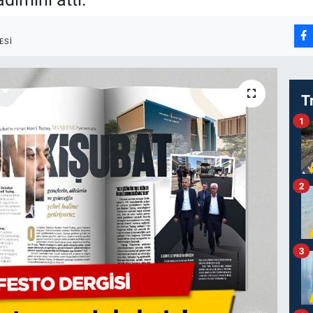
ESI
T
1
2
3