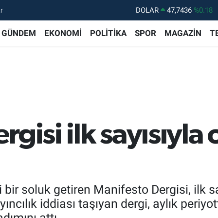
r
DOLAR
47,7436
%0.18
EURO
55,2510
%0.32
GÜNDEM
EKONOMİ
POLİTİKA
SPOR
MAGAZİN
T
STERLİN
64,4811
%0.38
GRAM ALTIN
6660.55
%0.03
BİST100
13.779
%-14
BITCOIN
64.959,79
%1.11
rgisi ilk sayısıyl
 bir soluk getiren Manifesto Dergisi, ilk 
yayıncılık iddiası taşıyan dergi, aylık peri
dımını attı.