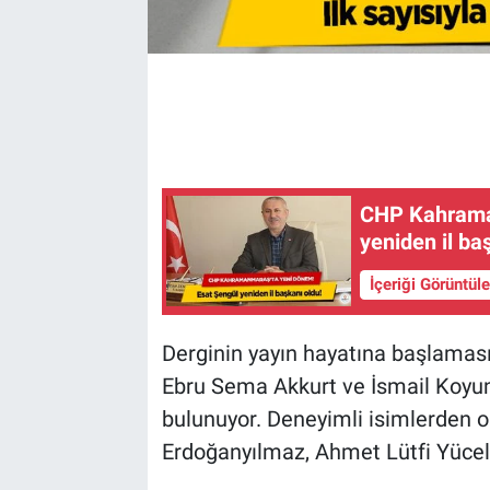
CHP Kahrama
yeniden il ba
İçeriği Görüntül
Derginin yayın hayatına başlamas
Ebru Sema Akkurt ve İsmail Koyunc
bulunuyor. Deneyimli isimlerden o
Erdoğanyılmaz, Ahmet Lütfi Yücel v