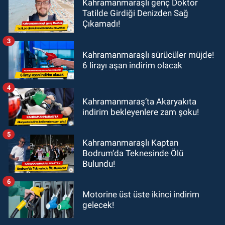
Kahramanmaraşlı genç Doktor
Tatilde Girdiği Denizden Sağ
Çıkamadı!
3
Kahramanmaraşlı sürücüler müjde!
6 lirayı aşan indirim olacak
4
Kahramanmaraş’ta Akaryakıta
indirim bekleyenlere zam şoku!
5
Kahramanmaraşlı Kaptan
Bodrum’da Teknesinde Ölü
Bulundu!
6
Motorine üst üste ikinci indirim
gelecek!