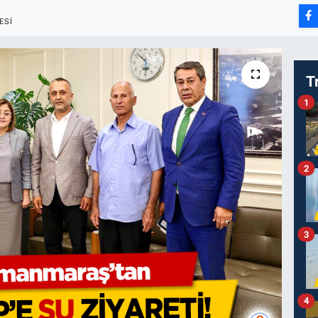
ESI
T
1
2
3
4