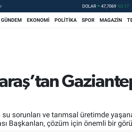
r
DOLAR
47,7069
%0.17
EURO
55,0265
%0.01
GÜNDEM
EKONOMİ
POLİTİKA
SPOR
MAGAZİN
T
STERLİN
64,1897
%0.02
GRAM ALTIN
6618.49
%2.12
BİST100
13.887
%64
BITCOIN
64.360,53
%-0.76
aş’tan Gaziantep
 sorunları ve tarımsal üretimde yaşana
sı Başkanları, çözüm için önemli bir gör