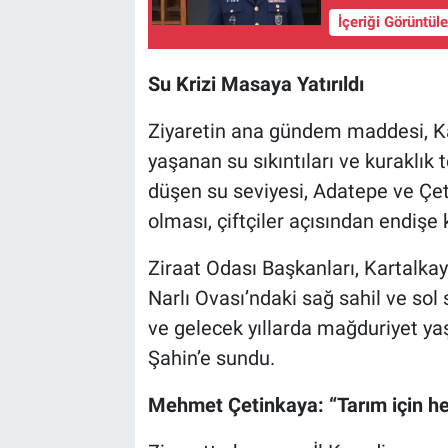
İçeriği Görüntül
Su Krizi Masaya Yatırıldı
Ziyaretin ana gündem maddesi, 
yaşanan su sıkıntıları ve kuraklık 
düşen su seviyesi, Adatepe ve Ç
olması, çiftçiler açısından endişe 
Ziraat Odası Başkanları, Kartalka
Narlı Ovası’ndaki sağ sahil ve sol s
ve gelecek yıllarda mağduriyet y
Şahin’e sundu.
Mehmet Çetinkaya: “Tarım için h