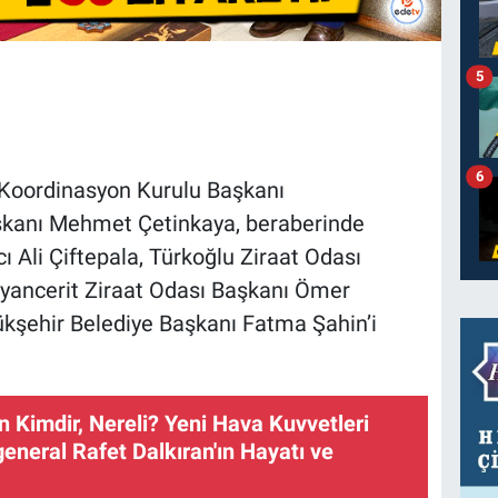
5
6
 Koordinasyon Kurulu Başkanı
kanı Mehmet Çetinkaya, beraberinde
 Ali Çiftepala, Türkoğlu Ziraat Odası
yancerit Ziraat Odası Başkanı Ömer
ükşehir Belediye Başkanı Fatma Şahin’i
n Kimdir, Nereli? Yeni Hava Kuvvetleri
neral Rafet Dalkıran'ın Hayatı ve