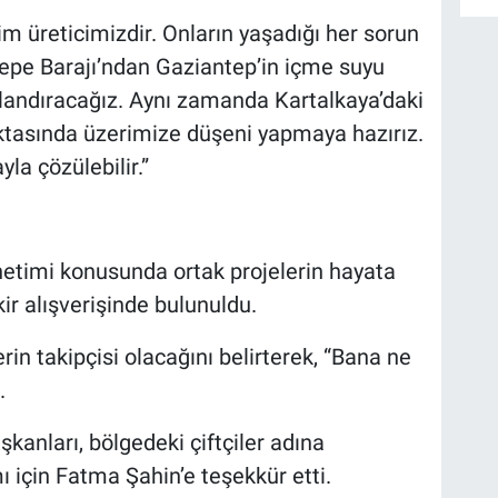
m üreticimizdir. Onların yaşadığı her sorun
intepe Barajı’ndan Gaziantep’in içme suyu
hızlandıracağız. Aynı zamanda Kartalkaya’daki
oktasında üzerimize düşeni yapmaya hazırız.
la çözülebilir.”
etimi konusunda ortak projelerin hayata
kir alışverişinde bulunuldu.
n takipçisi olacağını belirterek, “Bana ne
.
kanları, bölgedeki çiftçiler adına
ımı için Fatma Şahin’e teşekkür etti.