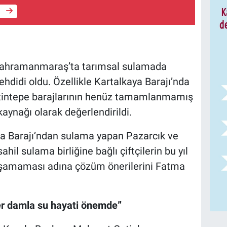
e
Kahramanmaraş’ta tarımsal sulamada
tehdidi oldu. Özellikle Kartalkaya Barajı’nda
etintepe barajlarının henüz tamamlanmamış
kaynağı olarak değerlendirildi.
ya Barajı’ndan sulama yapan Pazarcık ve
ahil sulama birliğine bağlı çiftçilerin bu yıl
aşamaması adına çözüm önerilerini Fatma
er damla su hayati önemde”