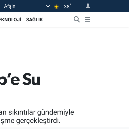
°
Afşin
38
EKNOLOJİ
SAĞLIK
’e Su
n sıkıntılar gündemiyle
üşme gerçekleştirdi.