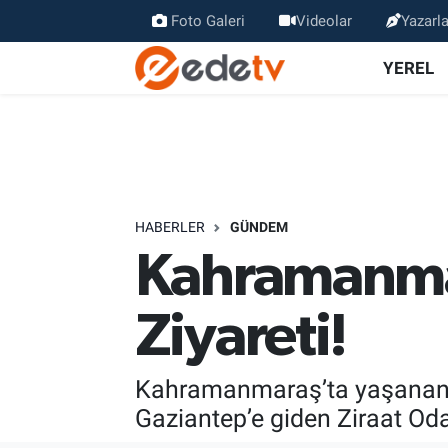
Foto Galeri
Videolar
Yazarla
YEREL
HABERLER
GÜNDEM
Kahramanmar
Ziyareti!
Kahramanmaraş’ta yaşanan su
Gaziantep’e giden Ziraat Oda