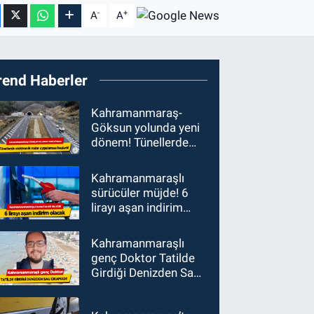
-
+
A
A
rend Haberler
Kahramanmaraş-
Göksun yolunda yeni
dönem! Tünellerde
elektronik radar
uygulaması başladı
Kahramanmaraşlı
sürücüler müjde! 6
lirayı aşan indirim
olacak
Kahramanmaraşlı
genç Doktor Tatilde
Girdiği Denizden Sağ
Çıkamadı!