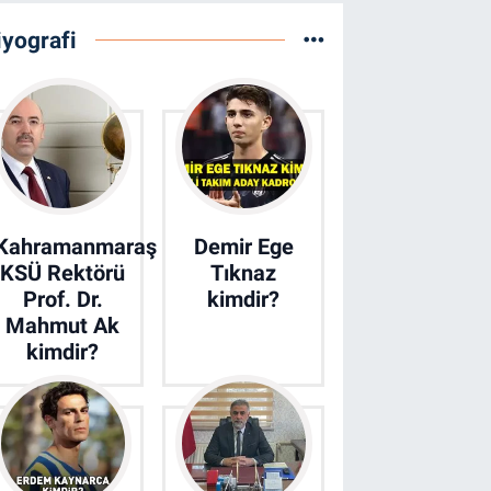
iyografi
Kahramanmaraş
Demir Ege
KSÜ Rektörü
Tıknaz
Prof. Dr.
kimdir?
Mahmut Ak
kimdir?