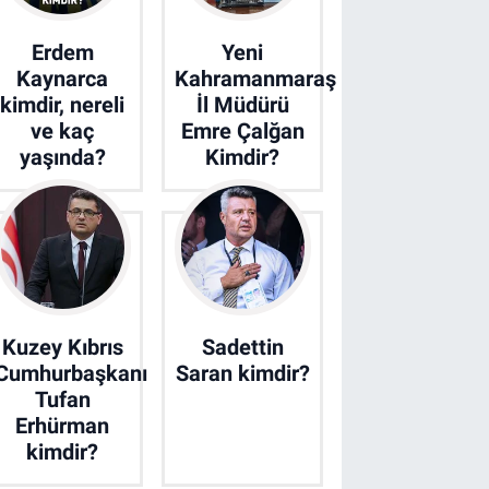
Erdem
Yeni
Kaynarca
Kahramanmaraş
kimdir, nereli
İl Müdürü
ve kaç
Emre Çalğan
yaşında?
Kimdir?
Kuzey Kıbrıs
Sadettin
Cumhurbaşkanı
Saran kimdir?
Tufan
Erhürman
kimdir?