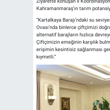
Ziyarette konuşan İl Koordinasyo
Kahramanmaraş’ın tarım potansiyel
“Kartalkaya Barajı’ndaki su seviye
Ovası’nda binlerce çiftçimizi doğr
alternatif barajların hızlıca devre
Çiftçimizin emeğinin karşılık bulma
erişimin kesintisiz sağlanması ger
kıymetli.”