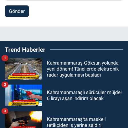
Gönder
Trend Haberler
1
Kahramanmaraş-Göksun yolunda
yeni dönem! Tünellerde elektronik
radar uygulaması başladı
2
Kahramanmaraşlı sürücüler müjde!
6 lirayı aşan indirim olacak
3
Kahramanmaraş’ta maskeli
tetikçiden iş yerine saldırı!