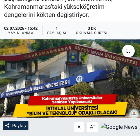
Kahramanmaraş'taki yükseköğretim
dengelerini kökten değiştiriyor.
02.07.2026 - 15:42
1
3 DK
YAYINLANMA
PAYLAŞIM
OKUNMA SÜRESI
Paylaş
-
+
A
A