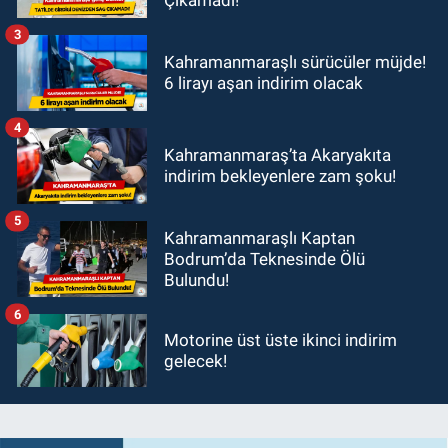
Çıkamadı!
3
Kahramanmaraşlı sürücüler müjde!
6 lirayı aşan indirim olacak
4
Kahramanmaraş’ta Akaryakıta
indirim bekleyenlere zam şoku!
5
Kahramanmaraşlı Kaptan
Bodrum’da Teknesinde Ölü
Bulundu!
6
Motorine üst üste ikinci indirim
gelecek!