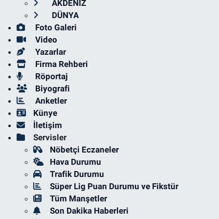
AKDENİZ
DÜNYA
Foto Galeri
Video
Yazarlar
Firma Rehberi
Röportaj
Biyografi
Anketler
Künye
İletişim
Servisler
Nöbetçi Eczaneler
Hava Durumu
Trafik Durumu
Süper Lig Puan Durumu ve Fikstür
Tüm Manşetler
Son Dakika Haberleri