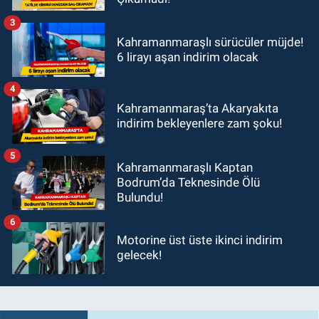
3
Kahramanmaraşlı sürücüler müjde!
6 lirayı aşan indirim olacak
4
Kahramanmaraş’ta Akaryakıta
indirim bekleyenlere zam şoku!
5
Kahramanmaraşlı Kaptan
Bodrum’da Teknesinde Ölü
Bulundu!
6
Motorine üst üste ikinci indirim
gelecek!