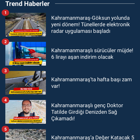
Trend Haberler
1
Kahramanmaraş-Göksun yolunda
yeni dönem! Tünellerde elektronik
radar uygulaması başladı
2
Kahramanmaraşlı sürücüler müjde!
6 lirayı aşan indirim olacak
3
Kahramanmaraş’ta hafta başı zam
var!
4
Kahramanmaraşlı genç Doktor
Tatilde Girdiği Denizden Sağ
Çıkamadı!
5
Kahramanmaraş’a Değer Katacak 5