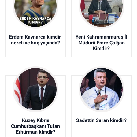
Erdem Kaynarca kimdir,
Yeni Kahramanmaraş İl
nereli ve kaç yaşında?
Müdürü Emre Çalğan
Kimdir?
Kuzey Kıbrıs
Sadettin Saran kimdir?
Cumhurbaşkanı Tufan
Erhürman kimdir?