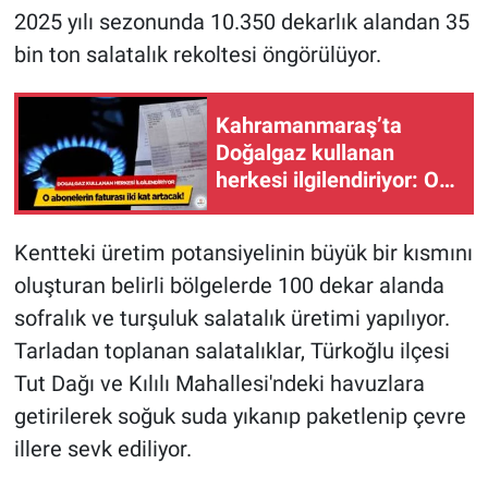
2025 yılı sezonunda 10.350 dekarlık alandan 35
bin ton salatalık rekoltesi öngörülüyor.
Kahramanmaraş’ta
Doğalgaz kullanan
herkesi ilgilendiriyor: O
abonelerin faturası iki
kat artacak
Kentteki üretim potansiyelinin büyük bir kısmını
oluşturan belirli bölgelerde 100 dekar alanda
sofralık ve turşuluk salatalık üretimi yapılıyor.
Tarladan toplanan salatalıklar, Türkoğlu ilçesi
Tut Dağı ve Kılılı Mahallesi'ndeki havuzlara
getirilerek soğuk suda yıkanıp paketlenip çevre
illere sevk ediliyor.