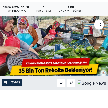
10.06.2026 - 11:50
1
1 DK
YAYINLANMA
PAYLAŞIM
OKUNMA SÜRESI
Paylaş
-
+
A
A