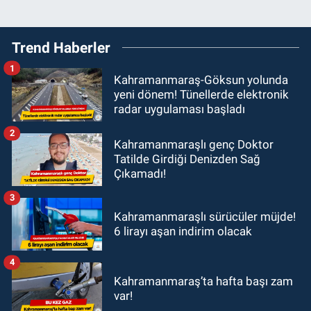
Trend Haberler
1
Kahramanmaraş-Göksun yolunda
yeni dönem! Tünellerde elektronik
radar uygulaması başladı
2
Kahramanmaraşlı genç Doktor
Tatilde Girdiği Denizden Sağ
Çıkamadı!
3
Kahramanmaraşlı sürücüler müjde!
6 lirayı aşan indirim olacak
4
Kahramanmaraş’ta hafta başı zam
var!