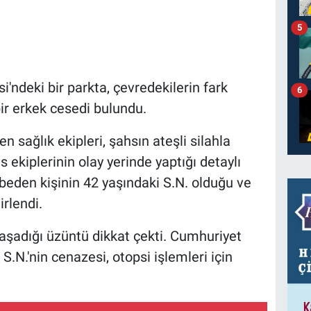
5
i'ndeki bir parkta, çevredekilerin fark
6
ir erkek cesedi bulundu.
n sağlık ekipleri, şahsın ateşli silahla
is ekiplerinin olay yerinde yaptığı detaylı
eden kişinin 42 yaşındaki S.N. olduğu ve
irlendi.
 yaşadığı üzüntü dikkat çekti. Cumhuriyet
.N.'nin cenazesi, otopsi işlemleri için