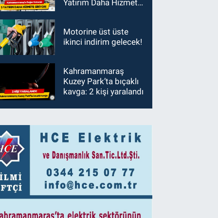
Yatırım Daha Hizmete
Giriyor!
Motorine üst üste
ikinci indirim gelecek!
Kahramanmaraş
Kuzey Park’ta bıçaklı
kavga: 2 kişi yaralandı