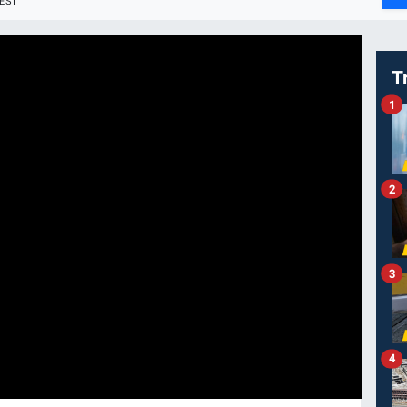
ESI
T
1
2
3
4