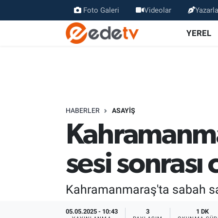
Foto Galeri
Videolar
Yazarla
YEREL
HABERLER
ASAYİŞ
Kahramanmar
sesi sonrası
Kahramanmaraş'ta sabah saa
05.05.2025 - 10:43
3
1 DK