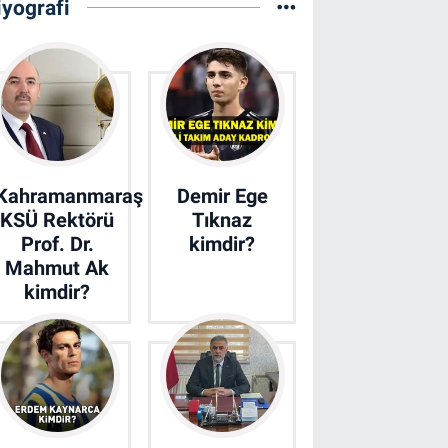
iyografi
Kahramanmaraş
Demir Ege
KSÜ Rektörü
Tıknaz
Prof. Dr.
kimdir?
Mahmut Ak
kimdir?