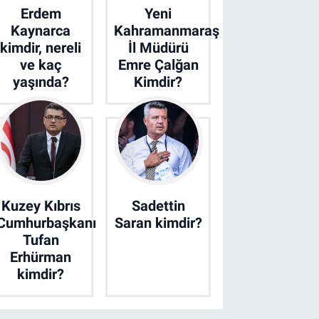
Erdem
Yeni
Kaynarca
Kahramanmaraş
kimdir, nereli
İl Müdürü
ve kaç
Emre Çalğan
yaşında?
Kimdir?
Kuzey Kıbrıs
Sadettin
Cumhurbaşkanı
Saran kimdir?
Tufan
Erhürman
kimdir?