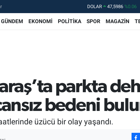
r
DOLAR
47,5986
%0.06
EURO
55,0700
%0.1
GÜNDEM
EKONOMİ
POLİTİKA
SPOR
MAGAZİN
T
STERLİN
64,2438
%0.21
GRAM ALTIN
6518.23
%0.39
BİST100
13.703
%0
BITCOIN
64.475,47
%0.66
aş’ta parkta dehş
 cansız bedeni bul
tlerinde üzücü bir olay yaşandı.