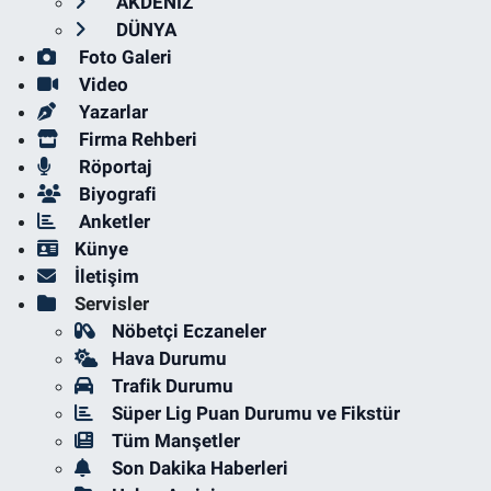
AKDENİZ
DÜNYA
Foto Galeri
Video
Yazarlar
Firma Rehberi
Röportaj
Biyografi
Anketler
Künye
İletişim
Servisler
Nöbetçi Eczaneler
Hava Durumu
Trafik Durumu
Süper Lig Puan Durumu ve Fikstür
Tüm Manşetler
Son Dakika Haberleri