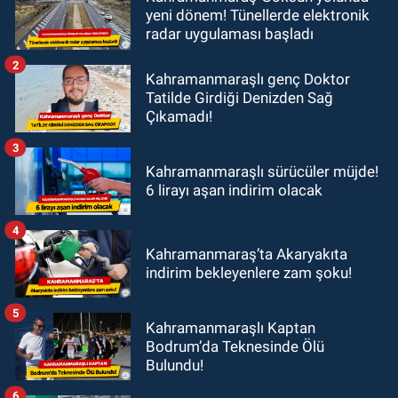
yeni dönem! Tünellerde elektronik
radar uygulaması başladı
2
Kahramanmaraşlı genç Doktor
Tatilde Girdiği Denizden Sağ
Çıkamadı!
3
Kahramanmaraşlı sürücüler müjde!
6 lirayı aşan indirim olacak
4
Kahramanmaraş’ta Akaryakıta
indirim bekleyenlere zam şoku!
5
Kahramanmaraşlı Kaptan
Bodrum’da Teknesinde Ölü
Bulundu!
6