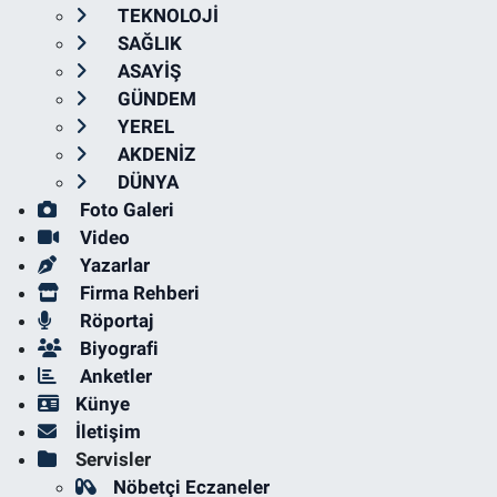
TEKNOLOJİ
SAĞLIK
ASAYİŞ
GÜNDEM
YEREL
AKDENİZ
DÜNYA
Foto Galeri
Video
Yazarlar
Firma Rehberi
Röportaj
Biyografi
Anketler
Künye
İletişim
Servisler
Nöbetçi Eczaneler