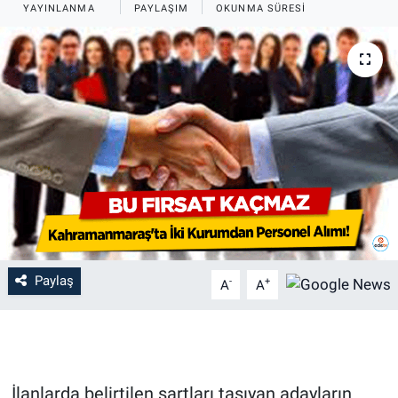
YAYINLANMA
PAYLAŞIM
OKUNMA SÜRESI
Paylaş
-
+
A
A
İlanlarda belirtilen şartları taşıyan adayların