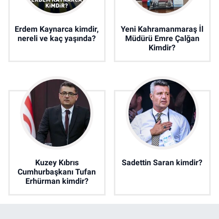
Erdem Kaynarca kimdir,
Yeni Kahramanmaraş İl
nereli ve kaç yaşında?
Müdürü Emre Çalğan
Kimdir?
Kuzey Kıbrıs
Sadettin Saran kimdir?
Cumhurbaşkanı Tufan
Erhürman kimdir?