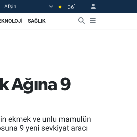
°
Afşin
36
EKNOLOJİ
SAĞLIK
k Ağına 9
 bin ekmek ve unlu mamulün
losuna 9 yeni sevkiyat aracı