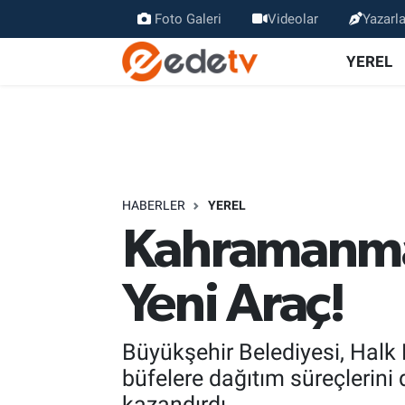
Foto Galeri
Videolar
Yazarla
YEREL
HABERLER
YEREL
Kahramanmar
Yeni Araç!
Büyükşehir Belediyesi, Halk
büfelere dağıtım süreçlerini 
kazandırdı.