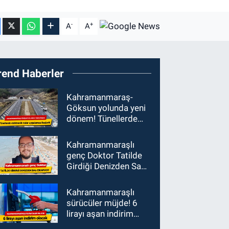
-
+
A
A
rend Haberler
Kahramanmaraş-
Göksun yolunda yeni
dönem! Tünellerde
elektronik radar
uygulaması başladı
Kahramanmaraşlı
genç Doktor Tatilde
Girdiği Denizden Sağ
Çıkamadı!
Kahramanmaraşlı
sürücüler müjde! 6
lirayı aşan indirim
olacak