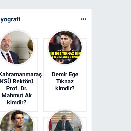
iyografi
Kahramanmaraş
Demir Ege
KSÜ Rektörü
Tıknaz
Prof. Dr.
kimdir?
Mahmut Ak
kimdir?