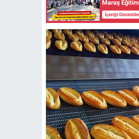
Maraş Eğitim
İçeriği Görüntül