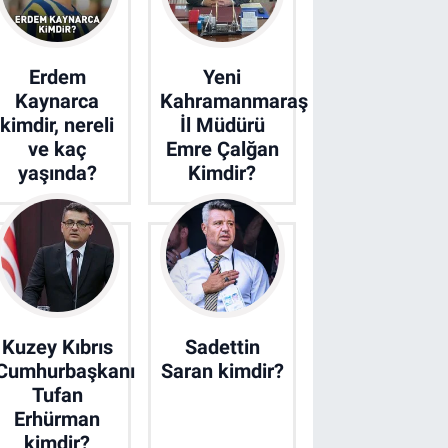
Erdem
Yeni
Kaynarca
Kahramanmaraş
kimdir, nereli
İl Müdürü
ve kaç
Emre Çalğan
yaşında?
Kimdir?
Kuzey Kıbrıs
Sadettin
Cumhurbaşkanı
Saran kimdir?
Tufan
Erhürman
kimdir?