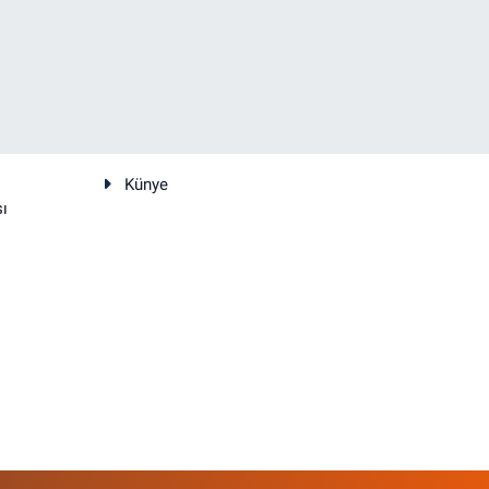
Künye
sı