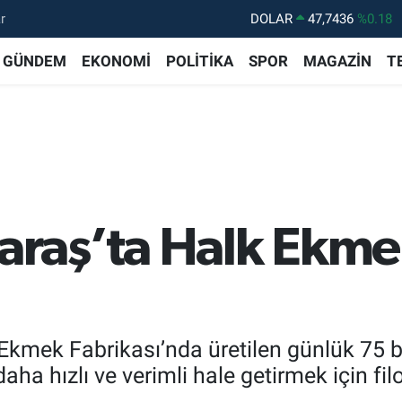
r
DOLAR
47,7436
%0.18
EURO
55,2510
%0.32
GÜNDEM
EKONOMİ
POLİTİKA
SPOR
MAGAZİN
T
STERLİN
64,4811
%0.38
GRAM ALTIN
6660.55
%0.03
BİST100
13.779
%-14
BITCOIN
64.959,79
%1.11
aş’ta Halk Ekme
 Ekmek Fabrikası’nda üretilen günlük 75
daha hızlı ve verimli hale getirmek için fi