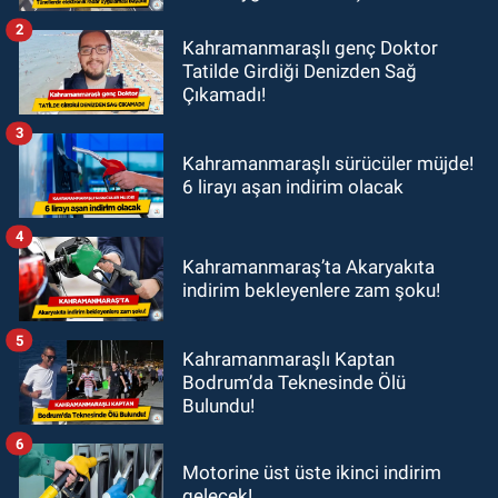
2
Kahramanmaraşlı genç Doktor
Tatilde Girdiği Denizden Sağ
Çıkamadı!
3
Kahramanmaraşlı sürücüler müjde!
6 lirayı aşan indirim olacak
4
Kahramanmaraş’ta Akaryakıta
indirim bekleyenlere zam şoku!
5
Kahramanmaraşlı Kaptan
Bodrum’da Teknesinde Ölü
Bulundu!
6
Motorine üst üste ikinci indirim
gelecek!