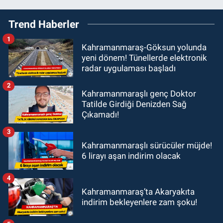
Trend Haberler
1
Kahramanmaraş-Göksun yolunda
yeni dönem! Tünellerde elektronik
radar uygulaması başladı
2
Kahramanmaraşlı genç Doktor
Tatilde Girdiği Denizden Sağ
Çıkamadı!
3
Kahramanmaraşlı sürücüler müjde!
6 lirayı aşan indirim olacak
4
Kahramanmaraş’ta Akaryakıta
indirim bekleyenlere zam şoku!