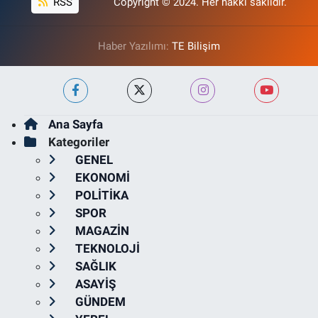
RSS
Copyright © 2024. Her hakkı saklıdır.
Haber Yazılımı:
TE Bilişim
Ana Sayfa
Kategoriler
GENEL
EKONOMİ
POLİTİKA
SPOR
MAGAZİN
TEKNOLOJİ
SAĞLIK
ASAYİŞ
GÜNDEM