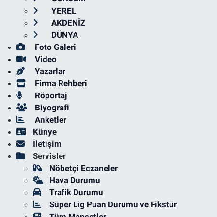
YEREL
AKDENİZ
DÜNYA
Foto Galeri
Video
Yazarlar
Firma Rehberi
Röportaj
Biyografi
Anketler
Künye
İletişim
Servisler
Nöbetçi Eczaneler
Hava Durumu
Trafik Durumu
Süper Lig Puan Durumu ve Fikstür
Tüm Manşetler