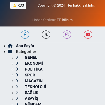
RSS
Copyright © 2024. Her hakkı saklıdır.
Haber Yazılımı:
TE Bilişim
Ana Sayfa
Kategoriler
GENEL
EKONOMİ
POLİTİKA
SPOR
MAGAZİN
TEKNOLOJİ
SAĞLIK
ASAYİŞ
GÜNDEM