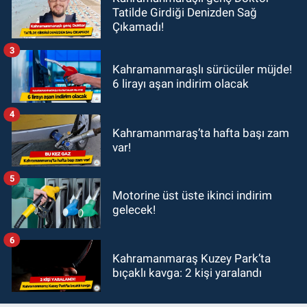
Tatilde Girdiği Denizden Sağ
Çıkamadı!
3
Kahramanmaraşlı sürücüler müjde!
6 lirayı aşan indirim olacak
4
Kahramanmaraş’ta hafta başı zam
var!
5
Motorine üst üste ikinci indirim
gelecek!
6
Kahramanmaraş Kuzey Park’ta
bıçaklı kavga: 2 kişi yaralandı