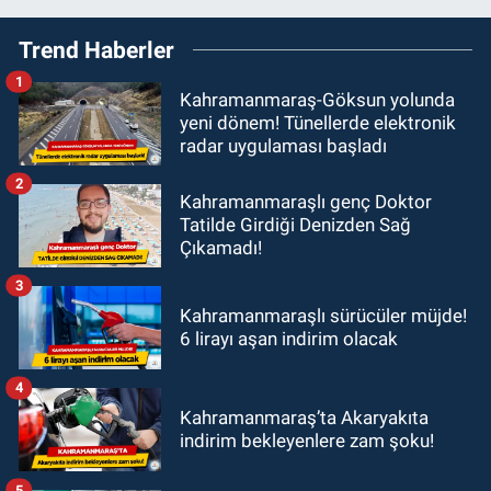
Trend Haberler
1
Kahramanmaraş-Göksun yolunda
yeni dönem! Tünellerde elektronik
radar uygulaması başladı
2
Kahramanmaraşlı genç Doktor
Tatilde Girdiği Denizden Sağ
Çıkamadı!
3
Kahramanmaraşlı sürücüler müjde!
6 lirayı aşan indirim olacak
4
Kahramanmaraş’ta Akaryakıta
indirim bekleyenlere zam şoku!
5