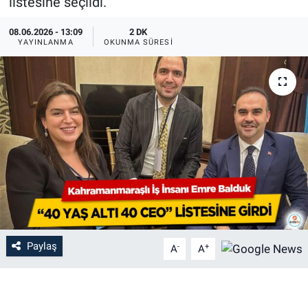
listesine seçildi.
08.06.2026 - 13:09
2 DK
YAYINLANMA
OKUNMA SÜRESI
Paylaş
-
+
A
A