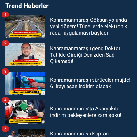
Trend Haberler
1
Kahramanmaraş-Göksun yolunda
yeni dönem! Tünellerde elektronik
radar uygulaması başladı
2
Kahramanmaraşlı genç Doktor
Tatilde Girdiği Denizden Sağ
Çıkamadı!
3
Kahramanmaraşlı sürücüler müjde!
6 lirayı aşan indirim olacak
4
Kahramanmaraş’ta Akaryakıta
indirim bekleyenlere zam şoku!
5
Kahramanmaraşlı Kaptan