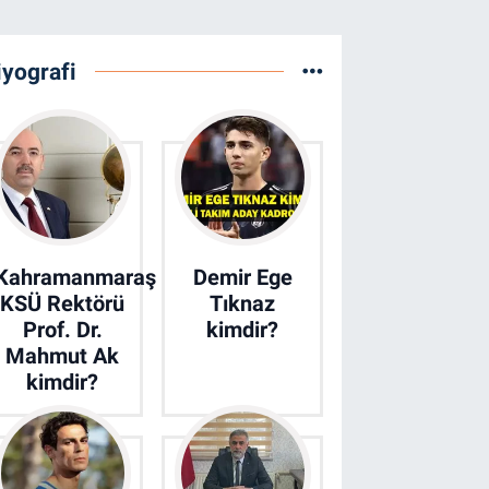
iyografi
Kahramanmaraş
Demir Ege
KSÜ Rektörü
Tıknaz
Prof. Dr.
kimdir?
Mahmut Ak
kimdir?