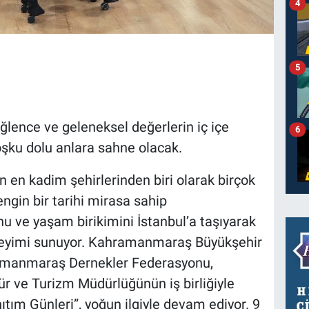
4
5
eğlence ve geleneksel değerlerin iç içe
6
oşku dolu anlara sahne olacak.
n kadim şehirlerinden biri olarak birçok
ngin bir tarihi mirasa sahip
 ve yaşam birikimini İstanbul’a taşıyarak
deneyimi sunuyor. Kahramanmaraş Büyükşehir
amanmaraş Dernekler Federasyonu,
ür ve Turizm Müdürlüğünün iş birliğiyle
m Günleri”, yoğun ilgiyle devam ediyor. 9