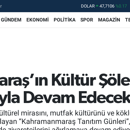
r
DOLAR
47,7106
%0.17
EURO
55,1652
%0.27
GÜNDEM
EKONOMİ
POLİTİKA
SPOR
MAGAZİN
T
STERLİN
64,4046
%0.35
GRAM ALTIN
6618.49
%2.12
BİST100
13.773
%-19
BITCOIN
65.130,04
%1.2
aş’ın Kültür Şöle
yla Devam Edecek
ürel mirasını, mutfak kültürünü ve köklü
çlayan “Kahramanmaraş Tanıtım Günleri”,
e ziyaretçilerini ağırlamaya devam ediyo