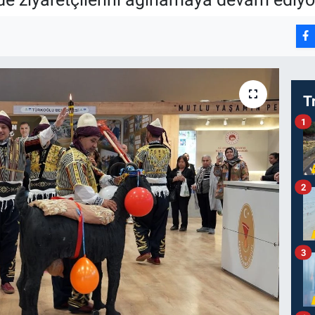
T
1
2
3