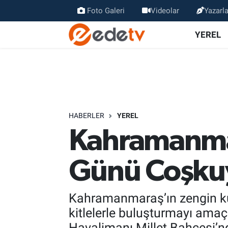
Foto Galeri
Videolar
Yazarla
YEREL
HABERLER
YEREL
Kahramanmar
Günü Coşku
Kahramanmaraş’ın zengin kült
kitlelerle buluşturmayı ama
Havalimanı Millet Bahçesi’nd