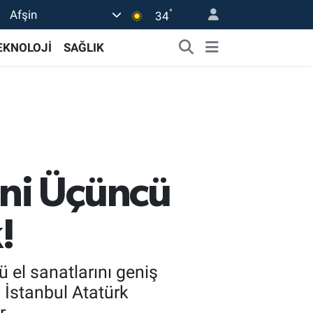
°
Afşin
34
EKNOLOJİ
SAĞLIK
ni Üçüncü
!
 el sanatlarını geniş
 İstanbul Atatürk
r.