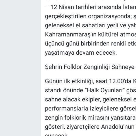
– 12 Nisan tarihleri arasında İst
gerçekleştirilen organizasyonda; şe
geleneksel el sanatları yerli ve ya
Kahramanmaraş’ın kültürel atmosfer
üçüncü günü birbirinden renkli etk
yaşatmaya devam edecek.
Şehrin Folklor Zenginliği Sahneye
Günün ilk etkinliği, saat 12.00’d
standı önünde “Halk Oyunları” göste
sahne alacak ekipler, geleneksel e
performanslarla izleyicilere görs
zengin folklorik mirasını yansıtar
gösteri, ziyaretçilere Anadolu’nun
sunacak.