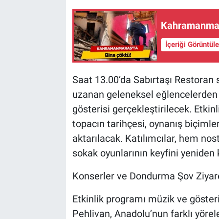
Kahramanmara
İçeriği Görüntül
Saat 13.00’da Sabırtaşı Restora
uzanan geleneksel eğlencelerden b
gösterisi gerçekleştirilecek. Etki
topacın tarihçesi, oynanış biçimler
aktarılacak. Katılımcılar, hem no
sokak oyunlarının keyfini yeniden 
Konserler ve Dondurma Şov Ziyaret
Etkinlik programı müzik ve göster
Pehlivan, Anadolu’nun farklı yörel