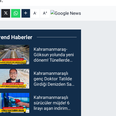
-
+
A
A
rend Haberler
Kahramanmaraş-
Göksun yolunda yeni
dönem! Tünellerde
elektronik radar
uygulaması başladı
Kahramanmaraşlı
genç Doktor Tatilde
Girdiği Denizden Sağ
Çıkamadı!
Kahramanmaraşlı
sürücüler müjde! 6
lirayı aşan indirim
olacak