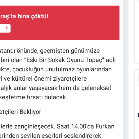
ş’ta bina çöktü!
e
n standı önünde, geçmişten günümüze
iri olan “Eski Bir Sokak Oyunu Topaç” adlı
nlikte, çocukluğun unutulmaz oyunlarından
i ve kültürel önemi ziyaretçilere
staljik anlar yaşayacak hem de geleneksel
keşfetme fırsatı bulacak.
çileri Bekliyor
ilerle zenginleşecek. Saat 14.00’da Furkan
erinden sevilen eserleri seslendirerek