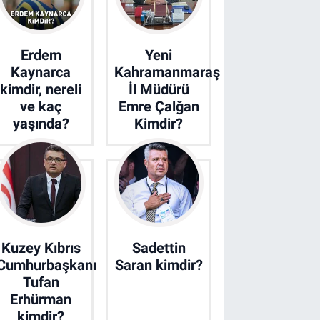
Erdem
Yeni
Kaynarca
Kahramanmaraş
kimdir, nereli
İl Müdürü
ve kaç
Emre Çalğan
yaşında?
Kimdir?
Kuzey Kıbrıs
Sadettin
Cumhurbaşkanı
Saran kimdir?
Tufan
Erhürman
kimdir?