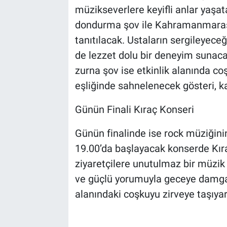
müzikseverlere keyifli anlar yaşa
dondurma şov ile Kahramanmaraş’ı
tanıtılacak. Ustaların sergileyec
de lezzet dolu bir deneyim sunaca
zurna şov ise etkinlik alanında co
eşliğinde sahnelenecek gösteri, k
Günün Finali Kıraç Konseri
Günün finalinde ise rock müziğini
19.00’da başlayacak konserde Kıraç
ziyaretçilere unutulmaz bir müzik
ve güçlü yorumuyla geceye damga 
alanındaki coşkuyu zirveye taşıyar