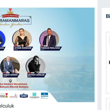
B
lculuk