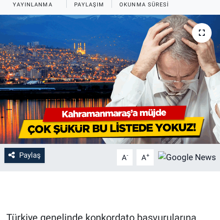
YAYINLANMA
PAYLAŞIM
OKUNMA SÜRESI
Paylaş
-
+
A
A
Türkiye genelinde konkordato başvurularına