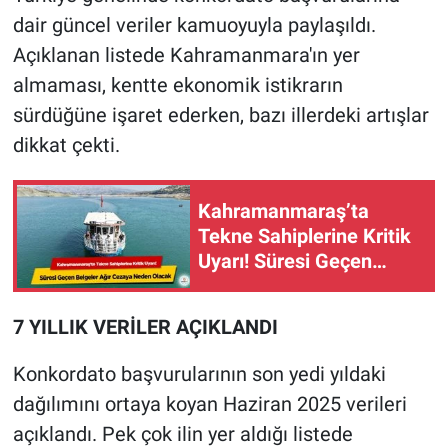
dair güncel veriler kamuoyuyla paylaşıldı.
Açıklanan listede Kahramanmara'ın yer
almaması, kentte ekonomik istikrarın
sürdüğüne işaret ederken, bazı illerdeki artışlar
dikkat çekti.
Kahramanmaraş’ta
Tekne Sahiplerine Kritik
Uyarı! Süresi Geçen
Belgeler Ağır Cezaya
Neden Olacak
7 YILLIK VERİLER AÇIKLANDI
Konkordato başvurularının son yedi yıldaki
dağılımını ortaya koyan Haziran 2025 verileri
açıklandı. Pek çok ilin yer aldığı listede