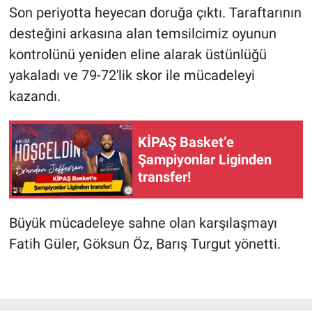
Son periyotta heyecan doruğa çıktı. Taraftarının
desteğini arkasına alan temsilcimiz oyunun
kontrolünü yeniden eline alarak üstünlüğü
yakaladı ve 79-72'lik skor ile mücadeleyi
kazandı.
KİPAŞ Basket’e
Şampiyonlar Liginden
transfer!
Büyük mücadeleye sahne olan karşılaşmayı
Fatih Güler, Göksun Öz, Barış Turgut yönetti.