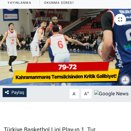
YAYINLANMA
OKUNMA SÜRESI
Paylaş
-
+
A
A
Türkiye Basketbol Ligi Play-ın 1. Tur