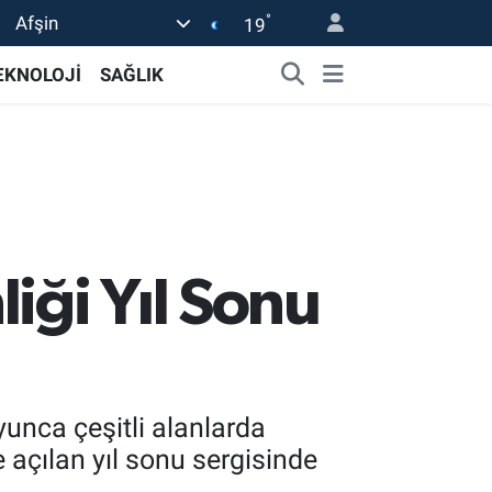
°
Afşin
19
EKNOLOJİ
SAĞLIK
iği Yıl Sonu
unca çeşitli alanlarda
e açılan yıl sonu sergisinde