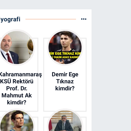
iyografi
Kahramanmaraş
Demir Ege
KSÜ Rektörü
Tıknaz
Prof. Dr.
kimdir?
Mahmut Ak
kimdir?