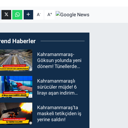
-
+
A
A
rend Haberler
Kahramanmaraş-
Göksun yolunda yeni
dönem! Tünellerde
elektronik radar
uygulaması başladı
Kahramanmaraşlı
sürücüler müjde! 6
lirayı aşan indirim
olacak
Kahramanmaraş’ta
maskeli tetikçiden iş
yerine saldırı!