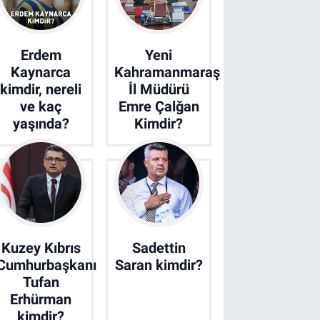
Erdem
Yeni
Kaynarca
Kahramanmaraş
kimdir, nereli
İl Müdürü
ve kaç
Emre Çalğan
yaşında?
Kimdir?
Kuzey Kıbrıs
Sadettin
Cumhurbaşkanı
Saran kimdir?
Tufan
Erhürman
kimdir?