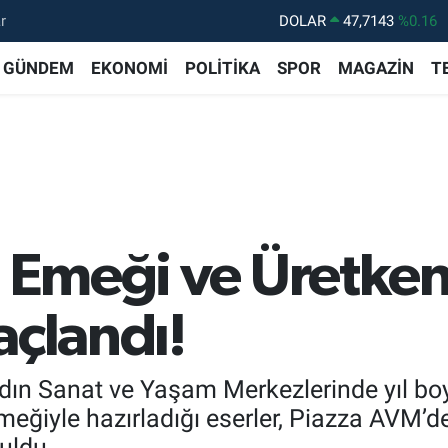
r
DOLAR
47,7143
%0.16
EURO
55,0317
%-0.02
GÜNDEM
EKONOMİ
POLİTİKA
SPOR
MAGAZİN
T
STERLİN
64,2463
%0.07
GRAM ALTIN
6510.40
%0.45
BİST100
13.799
%70
BITCOIN
64.225,61
%-0.63
l Emeği ve Üretkenl
açlandı!
dın Sanat ve Yaşam Merkezlerinde yıl boy
emeğiyle hazırladığı eserler, Piazza AVM’d
uldu.