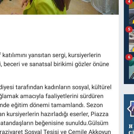
4
5
 katılımını yansıtan sergi, kursiyerlerin
6
i, beceri ve sanatsal birikimi gözler önüne
si tarafından kadınların sosyal, kültürel
ağlamak amacıyla faaliyetlerini sürdüren
inde eğitim dönemi tamamlandı. Sezon
n kursiyerlerin hazırladığı eserler, Piazza
 vatandaşların beğenisine sunuldu.Gülsüm
aziyaret Sosyal Tesisi ve Cemile Akkoyun