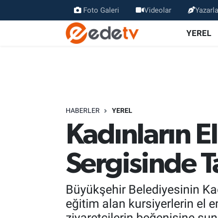
Foto Galeri
Videolar
Yazarla
YEREL
HABERLER
YEREL
Kadınların E
Sergisinde T
Büyükşehir Belediyesinin Ka
eğitim alan kursiyerlerin el 
ziyaretçilerin beğenisine sun