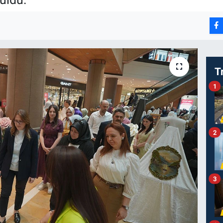
T
1
2
3