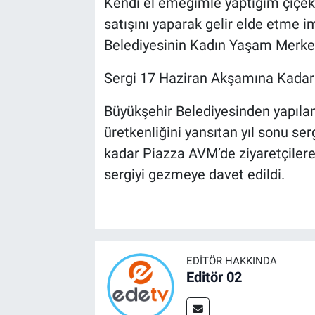
Kendi el emeğimle yaptığım çiçek
satışını yaparak gelir elde etme i
Belediyesinin Kadın Yaşam Merkez
Sergi 17 Haziran Akşamına Kadar 
Büyükşehir Belediyesinden yapıla
üretkenliğini yansıtan yıl sonu s
kadar Piazza AVM’de ziyaretçilere 
sergiyi gezmeye davet edildi.
EDITÖR HAKKINDA
Editör 02