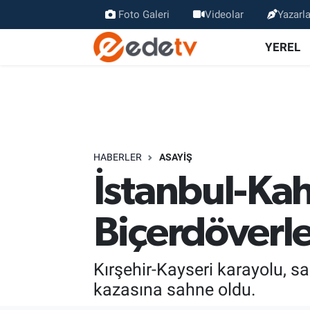
Foto Galeri
Videolar
Yazarla
YEREL
HABERLER
ASAYİŞ
İstanbul-K
Biçerdöverle
Kırşehir-Kayseri karayolu, s
kazasına sahne oldu.