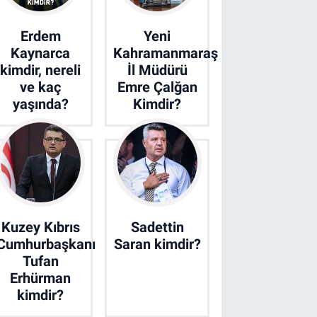
Erdem
Yeni
Kaynarca
Kahramanmaraş
kimdir, nereli
İl Müdürü
ve kaç
Emre Çalğan
yaşında?
Kimdir?
Kuzey Kıbrıs
Sadettin
Cumhurbaşkanı
Saran kimdir?
Tufan
Erhürman
kimdir?