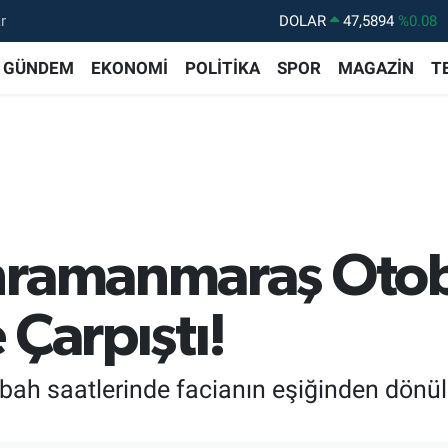
r
DOLAR
47,5894
%0.08
EURO
55,0398
%-0.02
GÜNDEM
EKONOMİ
POLİTİKA
SPOR
MAGAZİN
T
STERLİN
64,1581
%0.16
GRAM ALTIN
6508.83
%4.44
BİST100
13.703
%11
BITCOIN
64.927,78
%1.32
ahramanmaraş Oto
 Çarpıştı!
abah saatlerinde facianın eşiğinden dönül