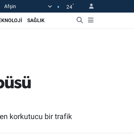
°
Afşin
24
EKNOLOJİ
SAĞLIK
büsü
en korkutucu bir trafik