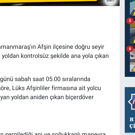
5
manmaraş'ın Afşin ilçesine doğru seyir
6
i yoldan kontrolsüz şekilde ana yola çıkan
nü sabah saat 05.00 sıralarında
öre, Lüks Afşinliler firmasına ait yolcu
 yan yoldan aniden çıkan biçerdöver
 sergilediği ani ve soğukkanlı manevra,