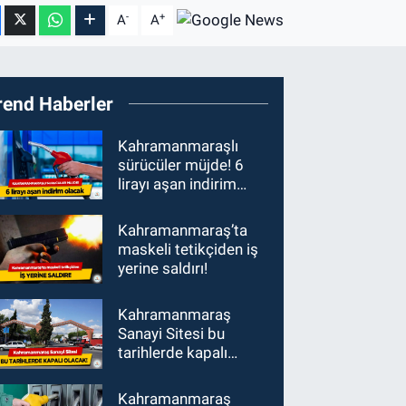
-
+
A
A
rend Haberler
Kahramanmaraşlı
sürücüler müjde! 6
lirayı aşan indirim
olacak
Kahramanmaraş’ta
maskeli tetikçiden iş
yerine saldırı!
Kahramanmaraş
Sanayi Sitesi bu
tarihlerde kapalı
olacak!
Kahramanmaraş