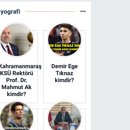
iyografi
Kahramanmaraş
Demir Ege
KSÜ Rektörü
Tıknaz
Prof. Dr.
kimdir?
Mahmut Ak
kimdir?