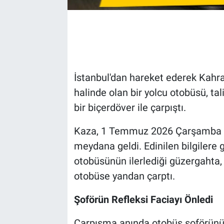
İstanbul'dan hareket ederek Kahra
halinde olan bir yolcu otobüsü, tal
bir biçerdöver ile çarpıştı.
Kaza, 1 Temmuz 2026 Çarşamba gü
meydana geldi. Edinilen bilgilere g
otobüsünün ilerlediği güzergahta,
otobüse yandan çarptı.
Şoförün Refleksi Faciayı Önledi
Çarpışma anında otobüs şoförünün