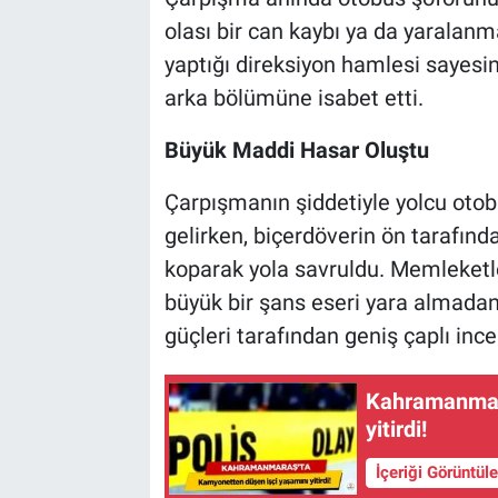
olası bir can kaybı ya da yaralan
yaptığı direksiyon hamlesi sayesi
arka bölümüne isabet etti.
Büyük Maddi Hasar Oluştu
Çarpışmanın şiddetiyle yolcu oto
gelirken, biçerdöverin ön tarafın
koparak yola savruldu. Memleketl
büyük bir şans eseri yara almadan a
güçleri tarafından geniş çaplı ince
Kahramanmara
yitirdi!
İçeriği Görüntül