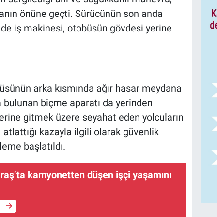
manın önüne geçti. Sürücünün son anda
nde iş makinesi, otobüsün gövdesi yerine
büsünün arka kısmında ağır hasar meydana
da bulunan biçme aparatı da yerinden
erine gitmek üzere seyahat eden yolcuların
tlattığı kazayla ilgili olarak güvenlik
leme başlatıldı.
ş’ta kamyonetten düşen işçi yaşamını
e