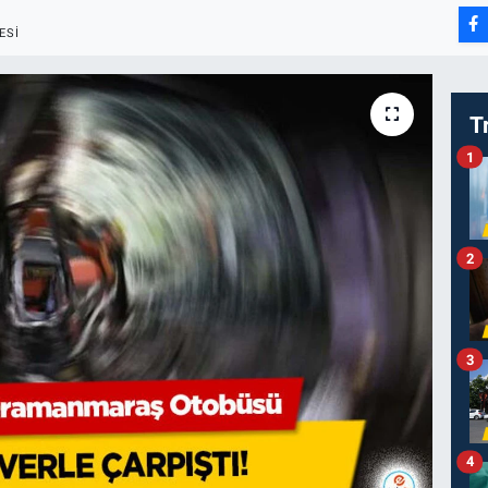
ESI
T
1
2
3
4