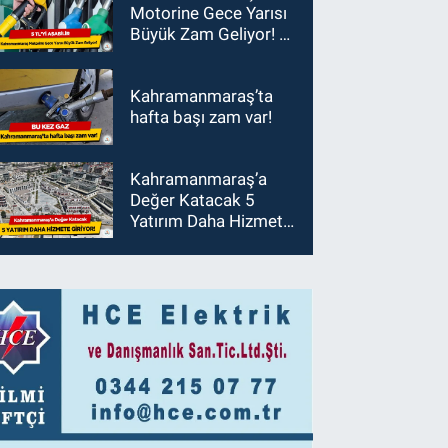
Motorine Gece Yarısı
Büyük Zam Geliyor! 5
TL'yi Aşabilir
Kahramanmaraş’ta
hafta başı zam var!
Kahramanmaraş’a
Değer Katacak 5
Yatırım Daha Hizmete
Giriyor!