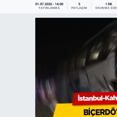
01.07.2026 - 14:00
5
1 DK
YAYINLANMA
PAYLAŞIM
OKUNMA SÜR