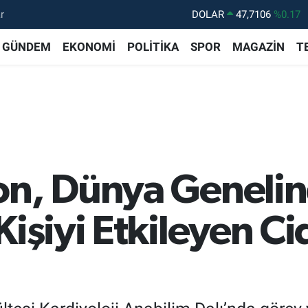
r
DOLAR
47,7106
%0.17
EURO
55,1652
%0.27
GÜNDEM
EKONOMİ
POLİTİKA
SPOR
MAGAZİN
T
STERLİN
64,4046
%0.35
GRAM ALTIN
6618.49
%2.12
BİST100
13.773
%-19
BITCOIN
65.130,04
%1.2
on, Dünya Geneli
Kişiyi Etkileyen Ci