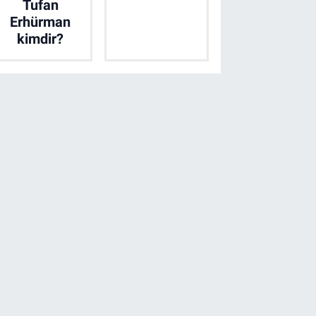
Tufan
Erhürman
kimdir?