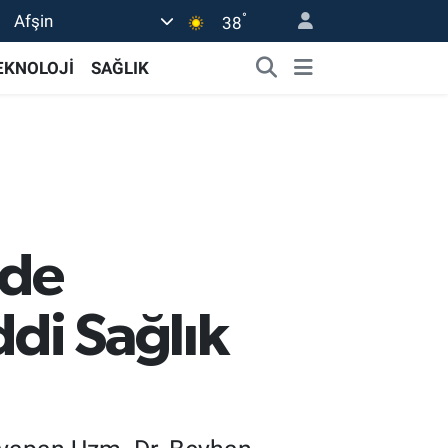
°
Afşin
38
EKNOLOJİ
SAĞLIK
nde
ddi Sağlık