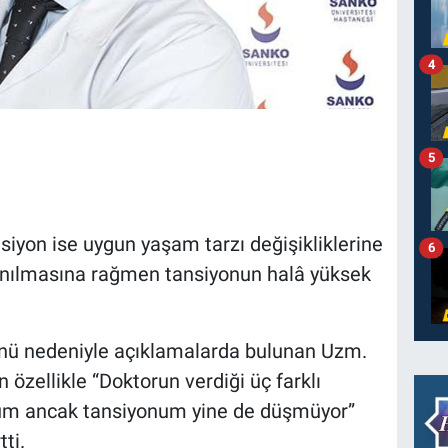
4
5
nsiyon ise uygun yaşam tarzı değişikliklerine
6
llanılmasına rağmen tansiyonun halâ yüksek
nü nedeniyle açıklamalarda bulunan Uzm.
n özellikle “Doktorun verdiği üç farklı
orum ancak tansiyonum yine de düşmüyor”
tti.