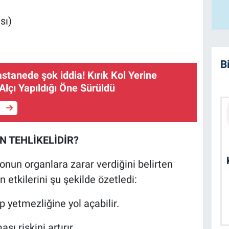
sı)
B
astanede şok iddia! Kırık Kol Yerine
lçı Yapıldığı Öne Sürüldü
e
N TEHLİKELİDİR?
nun organlara zarar verdiğini belirten
 etkilerini şu şekilde özetledi:
p yetmezliğine yol açabilir.
sı riskini artırır.