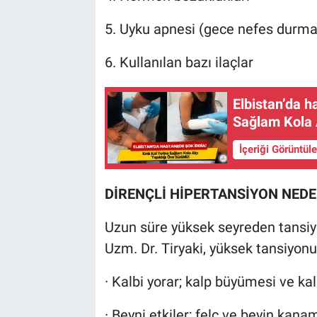
5. Uyku apnesi (gece nefes durma
6. Kullanılan bazı ilaçlar
Elbistan’da h
Sağlam Kola A
İçeriği Görüntül
DİRENÇLİ HİPERTANSİYON NEDE
Uzun süre yüksek seyreden tansiyo
Uzm. Dr. Tiryaki, yüksek tansiyonun
· Kalbi yorar; kalp büyümesi ve kal
· Beyni etkiler; felç ve beyin kanama