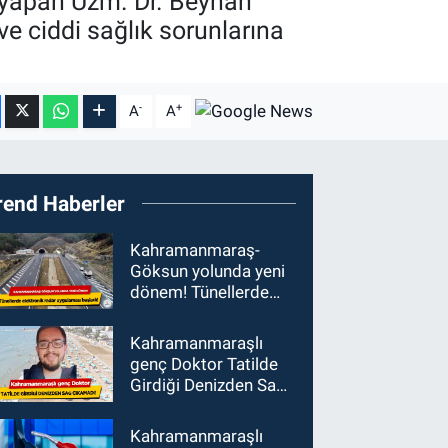
v yapan Uzm. Dr. Beyhan
ve ciddi sağlık sorunlarına
-
+
A
A
rend Haberler
Kahramanmaraş-
Göksun yolunda yeni
dönem! Tünellerde
elektronik radar
uygulaması başladı
Kahramanmaraşlı
genç Doktor Tatilde
Girdiği Denizden Sağ
Çıkamadı!
Kahramanmaraşlı