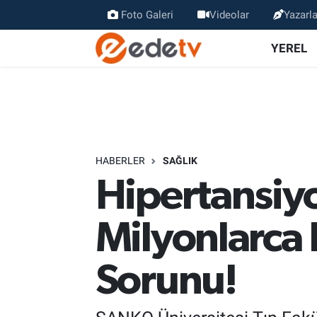
Foto Galeri
Videolar
Yazarla
YEREL
HABERLER
SAĞLIK
Hipertansiy
Milyonlarca 
Sorunu!