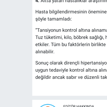
4.
Altta yatan hastalıklar araştırıl
Hasta bilgilendirmesinin önemine 
şöyle tamamladı:
“Tansiyonun kontrol altına alınama
Tuz tüketimi, kilo, böbrek sağlığı
etkiler. Tüm bu faktörlerin birlikt
alınabilir.
Sonuç olarak dirençli hipertansiy
uygun tedaviyle kontrol altına alı
değildir ancak sabır ve düzenli taki
EDITÖR HAKKINDA