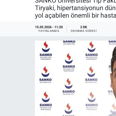
SANKO Üniversitesi Tıp Fakü
Tiryaki, hipertansiyonun düny
yol açabilen önemli bir hast
15.05.2026 - 11:20
2 DK
YAYINLANMA
OKUNMA SÜRESI