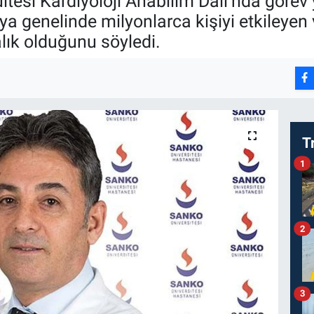
ltesi Kardiyoloji Anabilim Dalı’nda göre
a genelinde milyonlarca kişiyi etkileyen 
alık olduğunu söyledi.
T
1
2
3