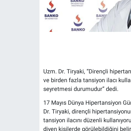
Uzm. Dr. Tiryaki, “Dirençli hiperta
ve birden fazla tansiyon ilacı ku
seyretmesi durumudur” dedi.
17 Mayıs Dünya Hipertansiyon Gü
Dr. Tiryaki, dirençli hipertansiyonu
tansiyon ilacını düzenli kullanıy
diyen kişilerde görülebildiğini belir