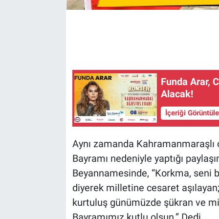
Funda Arar,
Alacak!
İçeriği Görüntül
Aynı zamanda Kahramanmaraşlı ol
Bayramı nedeniyle yaptığı paylaşı
Beyannamesinde, “Korkma, seni bu
diyerek milletine cesaret aşılayan;
kurtuluş günümüzde şükran ve mi
Bayramımız kutlu olsun.” Dedi.