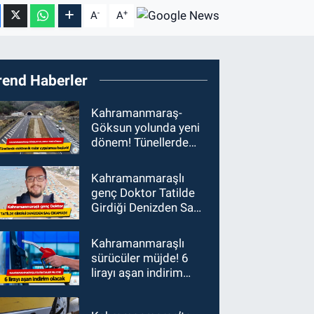
-
+
A
A
rend Haberler
Kahramanmaraş-
Göksun yolunda yeni
dönem! Tünellerde
elektronik radar
uygulaması başladı
Kahramanmaraşlı
genç Doktor Tatilde
Girdiği Denizden Sağ
Çıkamadı!
Kahramanmaraşlı
sürücüler müjde! 6
lirayı aşan indirim
olacak