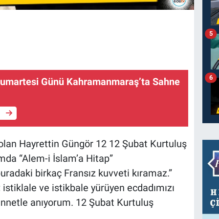
5
6
 Cumartesi Günü Kahramanmaraş’ta Sahne
e
an Hayrettin Güngör 12 12 Şubat Kurtuluş
mda “Alem-i İslam’a Hitap”
radaki birkaç Fransız kuvveti kıramaz.”
 istiklale ve istikbale yürüyen ecdadımızı
nnetle anıyorum. 12 Şubat Kurtuluş