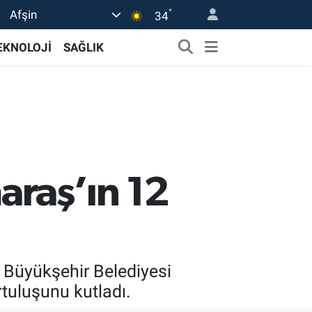
°
Afşin
34
EKNOLOJİ
SAĞLIK
raş’ın 12
 Büyükşehir Belediyesi
tuluşunu kutladı.