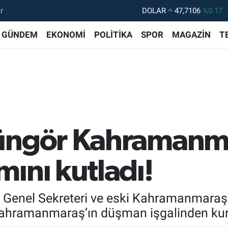
r
DOLAR
47,7106
%0.17
EURO
55,1652
%0.27
GÜNDEM
EKONOMİ
POLİTİKA
SPOR
MAGAZİN
T
STERLİN
64,4046
%0.35
GRAM ALTIN
6618.49
%2.12
BİST100
13.773
%-19
BITCOIN
65.130,04
%1.2
üngör Kahramanma
ını kutladı!
 Genel Sekreteri ve eski Kahramanmaraş
Kahramanmaraş’ın düşman işgalinden kur