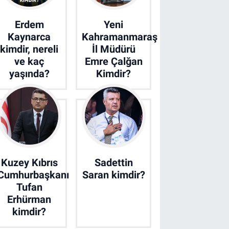
Erdem
Yeni
Kaynarca
Kahramanmaraş
kimdir, nereli
İl Müdürü
ve kaç
Emre Çalğan
yaşında?
Kimdir?
Kuzey Kıbrıs
Sadettin
Cumhurbaşkanı
Saran kimdir?
Tufan
Erhürman
kimdir?