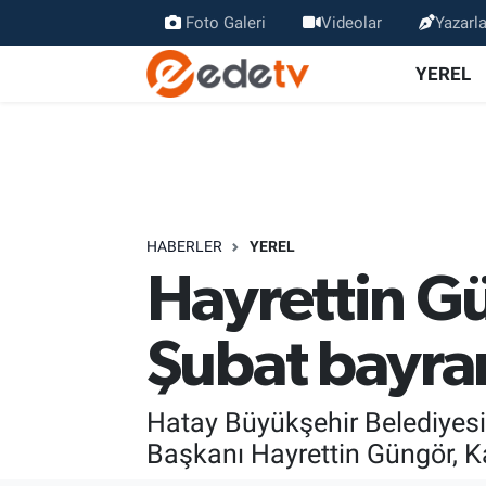
Foto Galeri
Videolar
Yazarla
YEREL
HABERLER
YEREL
Hayrettin G
Şubat bayram
Hatay Büyükşehir Belediyesi
Başkanı Hayrettin Güngör, 