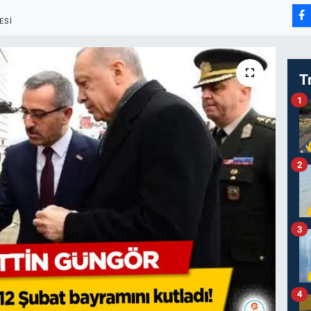
ESI
T
1
2
3
4