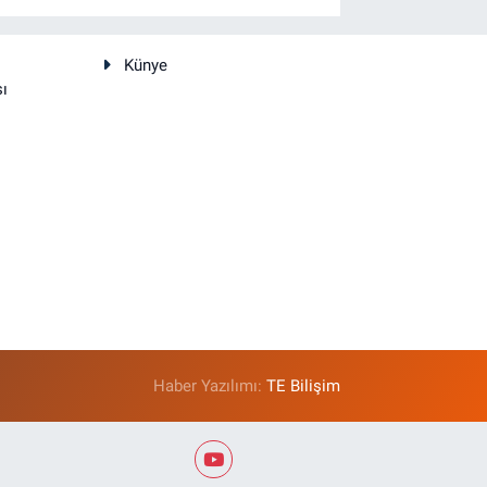
Künye
sı
Haber Yazılımı:
TE Bilişim