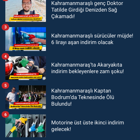
Kahramanmaraşlı genç Doktor
Tatilde Girdiği Denizden Sağ
Çıkamadı!
3
Kahramanmaraşlı sürücüler müjde!
6 lirayı aşan indirim olacak
4
Kahramanmaraş’ta Akaryakıta
indirim bekleyenlere zam şoku!
5
Kahramanmaraşlı Kaptan
Bodrum’da Teknesinde Ölü
Bulundu!
6
Motorine üst üste ikinci indirim
gelecek!