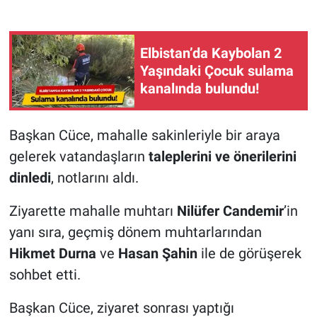
Elbistan’da Kaybolan 2
Yaşındaki Çocuk sulama
kanalında bulundu!
Başkan Cüce, mahalle sakinleriyle bir araya
gelerek vatandaşların
taleplerini ve önerilerini
dinledi
, notlarını aldı.
Ziyarette mahalle muhtarı
Nilüfer Candemir
’in
yanı sıra, geçmiş dönem muhtarlarından
Hikmet Durna
ve
Hasan Şahin
ile de görüşerek
sohbet etti.
Başkan Cüce, ziyaret sonrası yaptığı