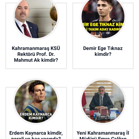
Kahramanmaraş KSÜ
Demir Ege Tıknaz
Rektörü Prof. Dr.
kimdir?
Mahmut Ak kimdir?
Erdem Kaynarca kimdir,
Yeni Kahramanmaraş İl
nereli ve kaç yaşında?
Müdürü Emre Çalğan