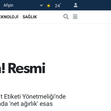
°
Afşin
24
EKNOLOJİ
SAĞLIK
m! Resmi
at Etiketi Yönetmeliği'nde
da 'net ağırlık' esas