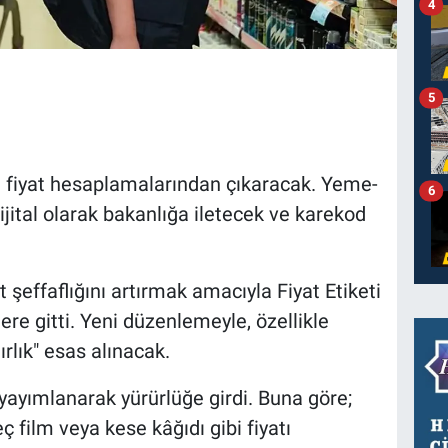
4
5
nı fiyat hesaplamalarından çıkaracak. Yeme-
6
dijital olarak bakanlığa iletecek ve karekod
at şeffaflığını artırmak amacıyla Fiyat Etiketi
ere gitti. Yeni düzenlemeyle, özellikle
ırlık" esas alınacak.
yayımlanarak yürürlüğe girdi. Buna göre;
eç film veya kese kâğıdı gibi fiyatı