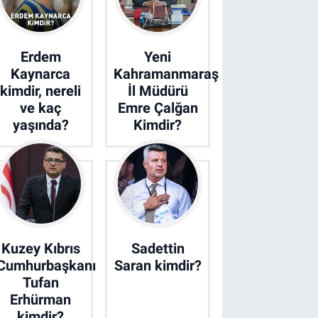
Erdem
Yeni
Kaynarca
Kahramanmaraş
kimdir, nereli
İl Müdürü
ve kaç
Emre Çalğan
yaşında?
Kimdir?
Kuzey Kıbrıs
Sadettin
Cumhurbaşkanı
Saran kimdir?
Tufan
Erhürman
kimdir?