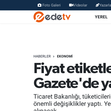
Foto Galeri
Videolar
Yazarla
YEREL
HABERLER
EKONOMİ
Fiyat etiket
Gazete'de y
Ticaret Bakanlığı, tüketiciler
önemli değişiklikler yaptı. Y
alınacak.