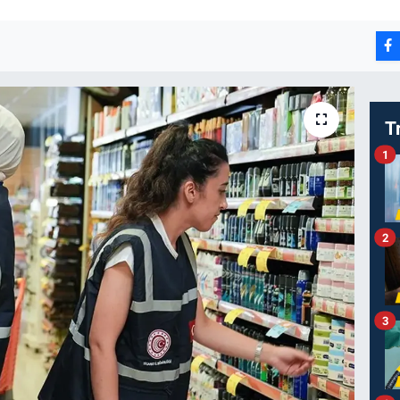
T
1
2
3