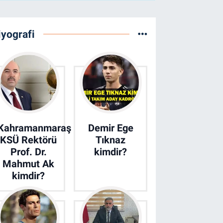
iyografi
Kahramanmaraş
Demir Ege
KSÜ Rektörü
Tıknaz
Prof. Dr.
kimdir?
Mahmut Ak
kimdir?