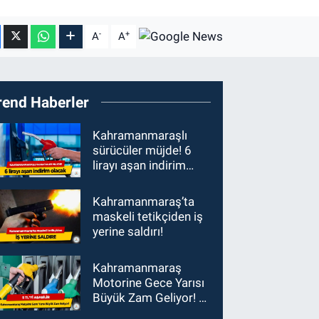
-
+
A
A
rend Haberler
Kahramanmaraşlı
sürücüler müjde! 6
lirayı aşan indirim
olacak
Kahramanmaraş’ta
maskeli tetikçiden iş
yerine saldırı!
Kahramanmaraş
Motorine Gece Yarısı
Büyük Zam Geliyor! 5
TL'yi Aşabilir