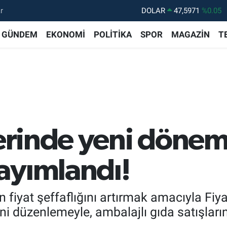
r
DOLAR
47,5971
%0.05
EURO
55,1336
%0.18
GÜNDEM
EKONOMİ
POLİTİKA
SPOR
MAGAZİN
T
STERLİN
64,2534
%0.22
GRAM ALTIN
6518.23
%0.39
BİST100
13.703
%0
BITCOIN
64.475,47
%0.66
lerinde yeni döne
ayımlandı!
in fiyat şeffaflığını artırmak amacıyla Fiy
eni düzenlemeyle, ambalajlı gıda satışların