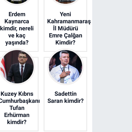
Erdem
Yeni
Kaynarca
Kahramanmaraş
kimdir, nereli
İl Müdürü
ve kaç
Emre Çalğan
yaşında?
Kimdir?
Kuzey Kıbrıs
Sadettin
Cumhurbaşkanı
Saran kimdir?
Tufan
Erhürman
kimdir?