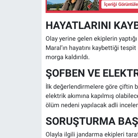
İçeriği Görüntül
HAYATLARINI KAYB
Olay yerine gelen ekiplerin yaptı
Maral’ın hayatını kaybettiği tespit
morga kaldırıldı.
ŞOFBEN VE ELEKTR
İlk değerlendirmelere göre çiftin
elektrik akımına kapılmış olabilec
ölüm nedeni yapılacak adli incele
SORUŞTURMA BAŞ
Olayla ilgili jandarma ekipleri tar