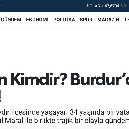
r
DOLAR
47,6704
%0
EURO
55,0406
%-0.08
GÜNDEM
EKONOMİ
POLİTİKA
SPOR
MAGAZİN
T
STERLİN
64,2143
%0
GRAM ALTIN
6500.87
%0.12
BİST100
13.799
%70
BITCOIN
64.643,95
%0.16
an Kimdir? Burdur
!
dır ilçesinde yaşayan 34 yaşında bir vatan
l Maral ile birlikte trajik bir olayla günde