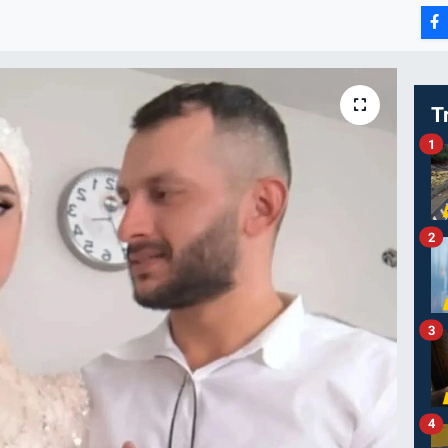
T
1
2
3
4