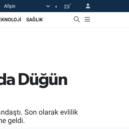
°
Afşin
23
EKNOLOJİ
SAĞLIK
’da Düğün
daştı. Son olarak evlilik
me geldi.