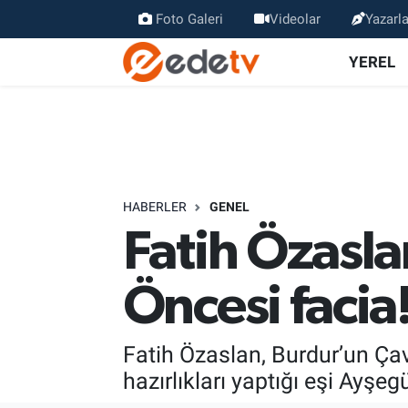
Foto Galeri
Videolar
Yazarla
YEREL
HABERLER
GENEL
Fatih Özasl
Öncesi facia
Fatih Özaslan, Burdur’un Çav
hazırlıkları yaptığı eşi Ayşegü