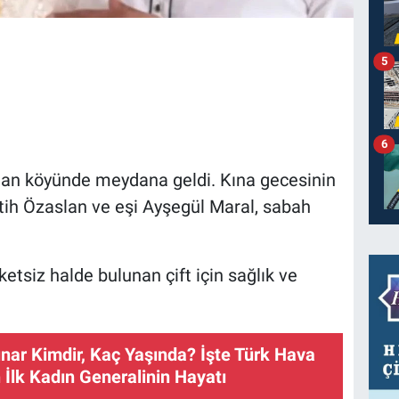
5
6
alan köyünde meydana geldi. Kına gecesinin
tih Özaslan ve eşi Ayşegül Maral, sabah
etsiz halde bulunan çift için sağlık ve
nar Kimdir, Kaç Yaşında? İşte Türk Hava
n İlk Kadın Generalinin Hayatı