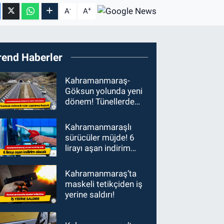
-
+
A
A
rend Haberler
Kahramanmaraş-
Göksun yolunda yeni
dönem! Tünellerde
elektronik radar
uygulaması başladı
Kahramanmaraşlı
sürücüler müjde! 6
lirayı aşan indirim
olacak
Kahramanmaraş’ta
maskeli tetikçiden iş
yerine saldırı!