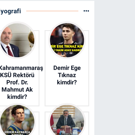
iyografi
Kahramanmaraş
Demir Ege
KSÜ Rektörü
Tıknaz
Prof. Dr.
kimdir?
Mahmut Ak
kimdir?