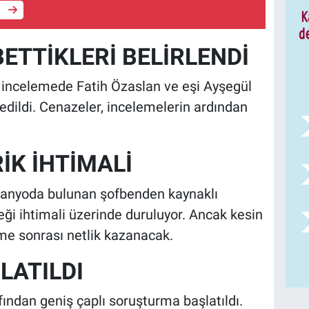
e
ETTİKLERİ BELİRLENDİ
ğı incelemede Fatih Özaslan ve eşi Ayşegül
 edildi. Cenazeler, incelemelerin ardından
İK İHTİMALİ
 banyoda bulunan şofbenden kaynaklı
eği ihtimali üzerinde duruluyor. Ancak kesin
me sonrası netlik kazanacak.
LATILDI
afından geniş çaplı soruşturma başlatıldı.