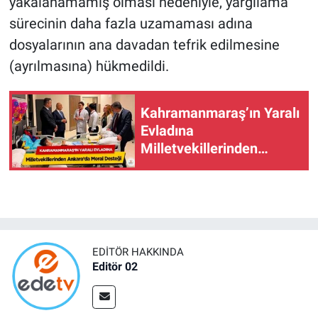
yakalanamamış olması nedeniyle, yargılama
sürecinin daha fazla uzamaması adına
dosyalarının ana davadan tefrik edilmesine
(ayrılmasına) hükmedildi.
Kahramanmaraş’ın Yaralı
Evladına
Milletvekillerinden
Ankara’da Moral Desteği
EDITÖR HAKKINDA
Editör 02