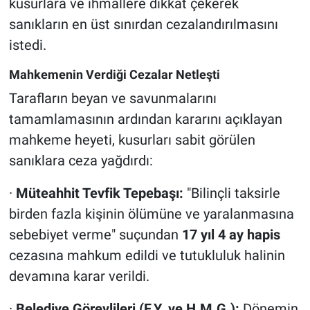
kusurlara ve ihmallere dikkat çekerek
sanıkların en üst sınırdan cezalandırılmasını
istedi.
Mahkemenin Verdiği Cezalar Netleşti
Tarafların beyan ve savunmalarını
tamamlamasının ardından kararını açıklayan
mahkeme heyeti, kusurları sabit görülen
sanıklara ceza yağdırdı:
·
Müteahhit Tevfik Tepebaşı:
"Bilinçli taksirle
birden fazla kişinin ölümüne ve yaralanmasına
sebebiyet verme" suçundan
17 yıl 4 ay hapis
cezasına mahkum edildi ve tutukluluk halinin
devamına karar verildi.
·
Belediye Görevlileri (F.Y. ve H.M.G.):
Dönemin