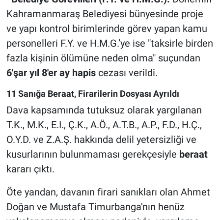
Kahramanmaraş Belediyesi bünyesinde proje
ve yapı kontrol birimlerinde görev yapan kamu
personelleri F.Y. ve H.M.G.’ye ise "taksirle birden
fazla kişinin ölümüne neden olma" suçundan
6'şar yıl 8'er ay hapis
cezası verildi.
11 Sanığa Beraat, Firarilerin Dosyası Ayrıldı
Dava kapsamında tutuksuz olarak yargılanan
T.K., M.K., E.I., Ç.K., A.Ö., A.T.B., A.P., F.D., H.Ç.,
O.Y.D. ve Z.A.Ş. hakkında delil yetersizliği ve
kusurlarının bulunmaması gerekçesiyle
beraat
kararı çıktı.
Öte yandan, davanın firari sanıkları olan Ahmet
Doğan ve Mustafa Timurbanga'nın henüz