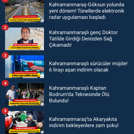
Kahramanmaraş-Göksun yolunda
yeni dönem! Tünellerde elektronik
radar uygulaması başladı
2
Kahramanmaraşlı genç Doktor
Tatilde Girdiği Denizden Sağ
Çıkamadı!
3
Kahramanmaraşlı sürücüler müjde!
6 lirayı aşan indirim olacak
4
Kahramanmaraşlı Kaptan
Bodrum’da Teknesinde Ölü
Bulundu!
5
Kahramanmaraş’ta Akaryakıta
indirim bekleyenlere zam şoku!