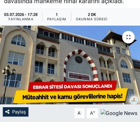
davasında mahkeme nihai kararını açıkladı.
03.07.2026 - 17:28
1
2 DK
YAYINLANMA
PAYLAŞIM
OKUNMA SÜRESI
Paylaş
-
+
A
A