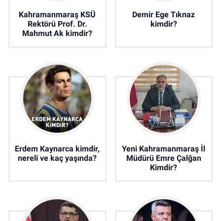
Kahramanmaraş KSÜ
Demir Ege Tıknaz
Rektörü Prof. Dr.
kimdir?
Mahmut Ak kimdir?
Erdem Kaynarca kimdir,
Yeni Kahramanmaraş İl
nereli ve kaç yaşında?
Müdürü Emre Çalğan
Kimdir?