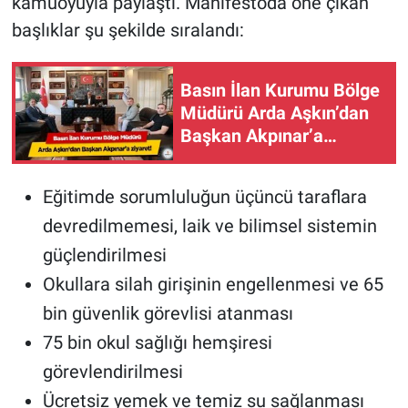
kamuoyuyla paylaştı. Manifestoda öne çıkan
başlıklar şu şekilde sıralandı:
Basın İlan Kurumu Bölge
Müdürü Arda Aşkın’dan
Başkan Akpınar’a
ziyaret!
Eğitimde sorumluluğun üçüncü taraflara
devredilmemesi, laik ve bilimsel sistemin
güçlendirilmesi
Okullara silah girişinin engellenmesi ve 65
bin güvenlik görevlisi atanması
75 bin okul sağlığı hemşiresi
görevlendirilmesi
Ücretsiz yemek ve temiz su sağlanması