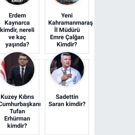
Erdem
Yeni
Kaynarca
Kahramanmaraş
kimdir, nereli
İl Müdürü
ve kaç
Emre Çalğan
yaşında?
Kimdir?
Kuzey Kıbrıs
Sadettin
Cumhurbaşkanı
Saran kimdir?
Tufan
Erhürman
kimdir?