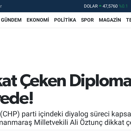
r
DOLAR
47,5760
%0.1
EURO
55,0126
%0.29
GÜNDEM
EKONOMİ
POLİTİKA
SPOR
MAGAZİN
T
STERLİN
64,1794
%0.29
GRAM ALTIN
6508.83
%4.44
BİST100
13.647
%-30
BITCOIN
64.927,78
%1.32
at Çeken Diplomas
ede!
 (CHP) parti içindeki diyalog süreci kap
maraş Milletvekili Ali Öztunç dikkat çek