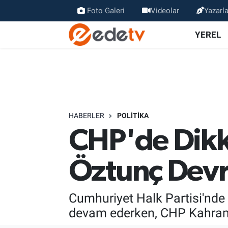
Foto Galeri
Videolar
Yazarla
YEREL
HABERLER
POLİTİKA
CHP'de Dikk
Öztunç Devr
Cumhuriyet Halk Partisi'nde
devam ederken, CHP Kahraman