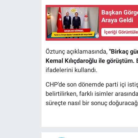
Başkan Görge
Araya Geldi
İçeriği Görüntül
Öztunç açıklamasında,
"Birkaç gü
Kemal Kılıçdaroğlu ile görüştüm.
ifadelerini kullandı.
CHP'de son dönemde parti içi istiş
belirtilirken, farklı isimler arası
süreçte nasıl bir sonuç doğuracağı 