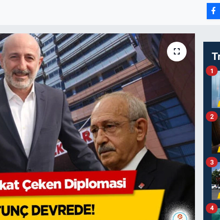
T
1
2
3
4