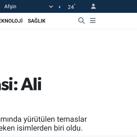
°
Afşin
24
EKNOLOJİ
SAĞLIK
i: Ali
samında yürütülen temaslar
en isimlerden biri oldu.