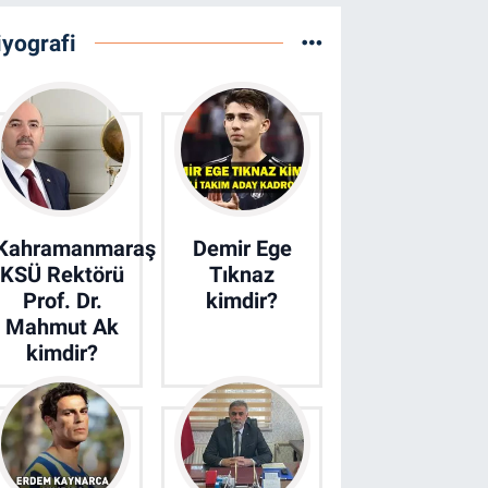
iyografi
Kahramanmaraş
Demir Ege
KSÜ Rektörü
Tıknaz
Prof. Dr.
kimdir?
Mahmut Ak
kimdir?