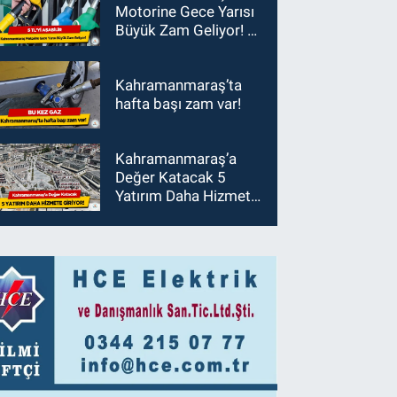
Motorine Gece Yarısı
Büyük Zam Geliyor! 5
TL'yi Aşabilir
Kahramanmaraş’ta
hafta başı zam var!
Kahramanmaraş’a
Değer Katacak 5
Yatırım Daha Hizmete
Giriyor!