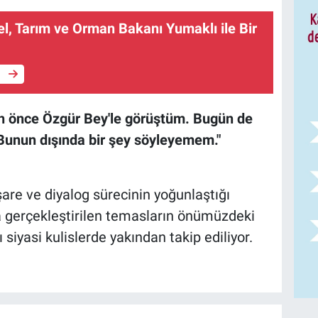
l, Tarım ve Orman Bakanı Yumaklı ile Bir
e
n önce Özgür Bey'le görüştüm. Bugün de
 Bunun dışında bir şey söyleyemem."
are ve diyalog sürecinin yoğunlaştığı
nda gerçekleştirilen temasların önümüzdeki
siyasi kulislerde yakından takip ediliyor.