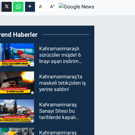
-
+
A
A
rend Haberler
Kahramanmaraşlı
sürücüler müjde! 6
lirayı aşan indirim
olacak
Kahramanmaraş’ta
maskeli tetikçiden iş
yerine saldırı!
Kahramanmaraş
Sanayi Sitesi bu
tarihlerde kapalı
olacak!
Kahramanmaraş