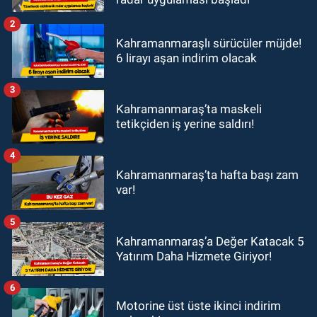
2
Kahramanmaraşlı sürücüler müjde!
6 lirayı aşan indirim olacak
3
Kahramanmaraş’ta maskeli
tetikçiden iş yerine saldırı!
4
Kahramanmaraş’ta hafta başı zam
var!
5
Kahramanmaraş’a Değer Katacak 5
Yatırım Daha Hizmete Giriyor!
6
Motorine üst üste ikinci indirim