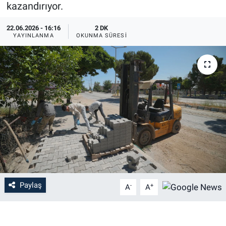
kazandırıyor.
22.06.2026 - 16:16
2 DK
YAYINLANMA
OKUNMA SÜRESI
Paylaş
-
+
A
A