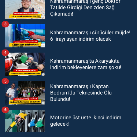
Kahramanmaraşlı genç Doktor
Tatilde Girdiği Denizden Sağ
Çıkamadı!
3
Kahramanmaraşlı sürücüler müjde!
6 lirayı aşan indirim olacak
4
Kahramanmaraş’ta Akaryakıta
indirim bekleyenlere zam şoku!
5
Kahramanmaraşlı Kaptan
Bodrum’da Teknesinde Ölü
Bulundu!
6
Motorine üst üste ikinci indirim
gelecek!