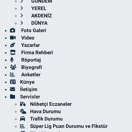
GÜNDEM
YEREL
AKDENİZ
DÜNYA
Foto Galeri
Video
Yazarlar
Firma Rehberi
Röportaj
Biyografi
Anketler
Künye
İletişim
Servisler
Nöbetçi Eczaneler
Hava Durumu
Trafik Durumu
Süper Lig Puan Durumu ve Fikstür