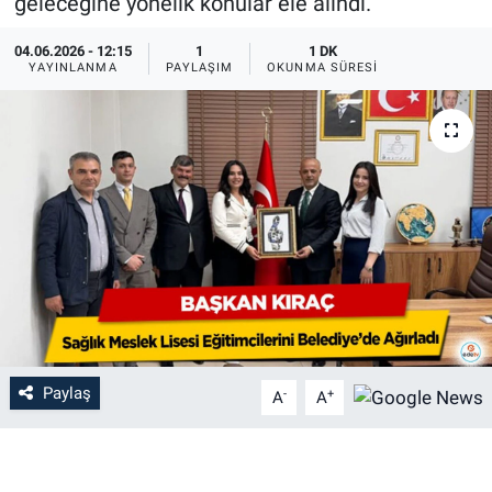
geleceğine yönelik konular ele alındı.
04.06.2026 - 12:15
1
1 DK
YAYINLANMA
PAYLAŞIM
OKUNMA SÜRESI
Paylaş
-
+
A
A